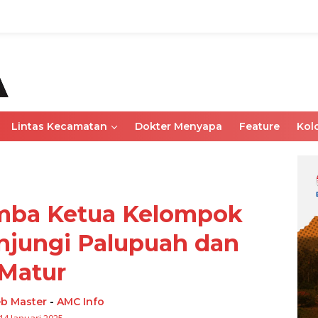
Lintas Kecamatan
Dokter Menyapa
Feature
Kol
omba Ketua Kelompok
jungi Palupuah dan
Matur
b Master
-
AMC Info