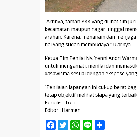
“Artinya, taman PKK yang dilihat tim jur
kecamatan maupun nagari tinggal memo
arahan. Karena, menanam dan menjaga l
hal yang sudah membudaya,” ujarnya.
Ketua Tim Penilai Ny. Yenni Andri War
untuk mengamati, menilai dan memastik
dasawisma sesuai dengan ekspose yang 
“Penilaian lapangan ini cukup berat bag
tetap objektif melihat siapa yang terbaik
Penulis : Tori
Editor : Harmen
F
T
W
Li
S
ac
w
h
n
h