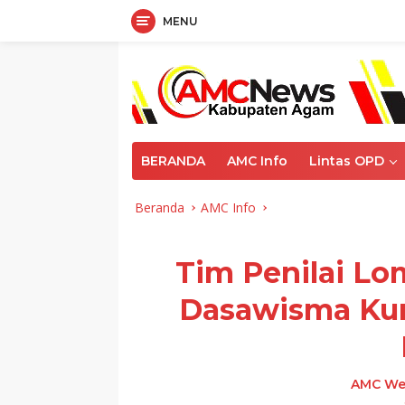
MENU
Langsung
ke
konten
BERANDA
AMC Info
Lintas OPD
Beranda
AMC Info
Tim Penilai L
Dasawisma Kun
AMC We