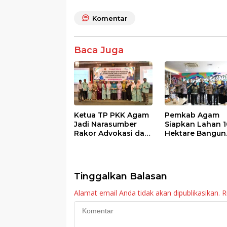
e
itt
at
e
ar
Komentar
b
er
s
e
o
A
Baca Juga
o
p
k
p
Ketua TP PKK Agam
Pemkab Agam
Jadi Narasumber
Siapkan Lahan 1
Rakor Advokasi dan
Hektare Bangun
Sosialisasi Program
Sekolah Rakyat
Imunisasi 2026
Tinggalkan Balasan
Alamat email Anda tidak akan dipublikasikan.
R