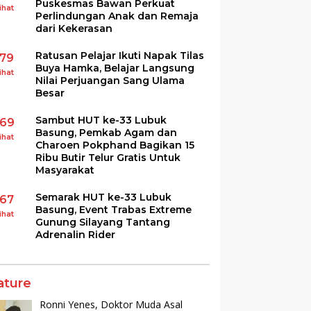
Puskesmas Bawan Perkuat
ihat
Perlindungan Anak dan Remaja
dari Kekerasan
Ratusan Pelajar Ikuti Napak Tilas
179
Buya Hamka, Belajar Langsung
ihat
Nilai Perjuangan Sang Ulama
Besar
Sambut HUT ke-33 Lubuk
169
Basung, Pemkab Agam dan
ihat
Charoen Pokphand Bagikan 15
Ribu Butir Telur Gratis Untuk
Masyarakat
Semarak HUT ke-33 Lubuk
167
Basung, Event Trabas Extreme
ihat
Gunung Silayang Tantang
Adrenalin Rider
ature
Ronni Yenes, Doktor Muda Asal