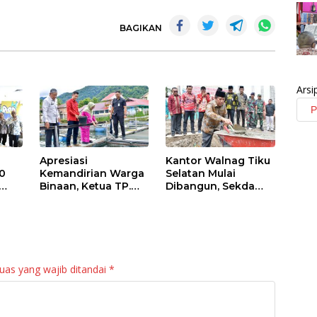
BAGIKAN
Arsi
Apresiasi
Kantor Walnag Tiku
0
Kemandirian Warga
Selatan Mulai
Binaan, Ketua TP.
Dibangun, Sekda
PKK Agam Hadiri
Agam: Kebutuhan
Panen Raya KJA
Tingkatkan Layanan
Binaan Rutan
Maninjau
uas yang wajib ditandai
*