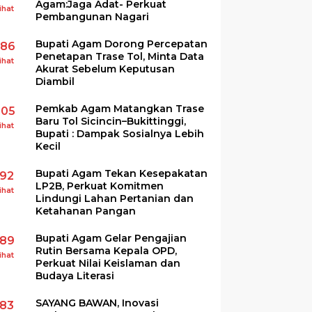
Agam:Jaga Adat- Perkuat
ihat
Pembangunan Nagari
Bupati Agam Dorong Percepatan
286
Penetapan Trase Tol, Minta Data
ihat
Akurat Sebelum Keputusan
Diambil
Pemkab Agam Matangkan Trase
205
Baru Tol Sicincin–Bukittinggi,
ihat
Bupati : Dampak Sosialnya Lebih
Kecil
Bupati Agam Tekan Kesepakatan
192
LP2B, Perkuat Komitmen
ihat
Lindungi Lahan Pertanian dan
Ketahanan Pangan
Bupati Agam Gelar Pengajian
189
Rutin Bersama Kepala OPD,
ihat
Perkuat Nilai Keislaman dan
Budaya Literasi
SAYANG BAWAN, Inovasi
183