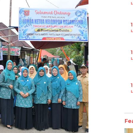
L
L
L
L
Fe