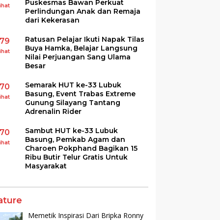
Puskesmas Bawan Perkuat
ihat
Perlindungan Anak dan Remaja
dari Kekerasan
Ratusan Pelajar Ikuti Napak Tilas
179
Buya Hamka, Belajar Langsung
ihat
Nilai Perjuangan Sang Ulama
Besar
Semarak HUT ke-33 Lubuk
170
Basung, Event Trabas Extreme
ihat
Gunung Silayang Tantang
Adrenalin Rider
Sambut HUT ke-33 Lubuk
170
Basung, Pemkab Agam dan
ihat
Charoen Pokphand Bagikan 15
Ribu Butir Telur Gratis Untuk
Masyarakat
ature
Memetik Inspirasi Dari Bripka Ronny