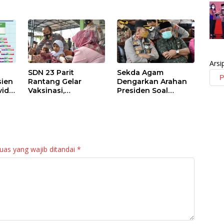
Arsi
SDN 23 Parit
Sekda Agam
sien
Rantang Gelar
Dengarkan Arahan
id-
Vaksinasi,
Presiden Soal
Kesadaran Wali
Percepatan
Murid Masih Rendah
Vaksinasi Anak Usia
6-11 Tahun dan
Lansia
uas yang wajib ditandai
*