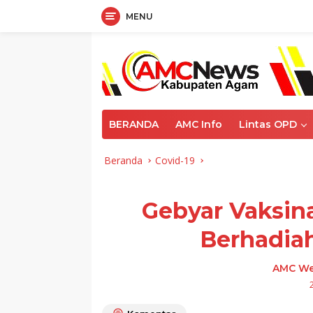
MENU
Langsung
ke
konten
BERANDA
AMC Info
Lintas OPD
Beranda
Covid-19
Gebyar Vaksina
Berhadia
AMC We