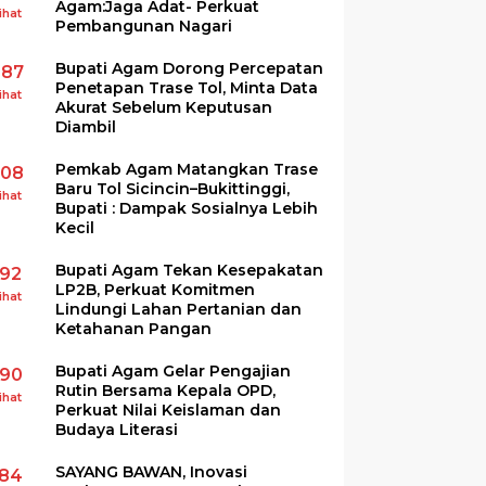
Agam:Jaga Adat- Perkuat
ihat
Pembangunan Nagari
Bupati Agam Dorong Percepatan
287
Penetapan Trase Tol, Minta Data
ihat
Akurat Sebelum Keputusan
Diambil
Pemkab Agam Matangkan Trase
208
Baru Tol Sicincin–Bukittinggi,
ihat
Bupati : Dampak Sosialnya Lebih
Kecil
Bupati Agam Tekan Kesepakatan
192
LP2B, Perkuat Komitmen
ihat
Lindungi Lahan Pertanian dan
Ketahanan Pangan
Bupati Agam Gelar Pengajian
190
Rutin Bersama Kepala OPD,
ihat
Perkuat Nilai Keislaman dan
Budaya Literasi
SAYANG BAWAN, Inovasi
184