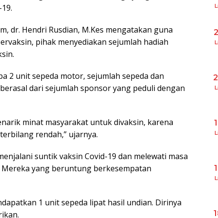
-19.
L
m, dr. Hendri Rusdian, M.Kes mengatakan guna
rvaksin, pihak menyediakan sejumlah hadiah
L
sin.
pa 2 unit sepeda motor, sejumlah sepeda dan
 berasal dari sejumlah sponsor yang peduli dengan
L
narik minat masyarakat untuk divaksin, karena
erbilang rendah,” ujarnya.
L
enjalani suntik vaksin Covid-19 dan melewati masa
n. Mereka yang beruntung berkesempatan
L
dapatkan 1 unit sepeda lipat hasil undian. Dirinya
ikan.