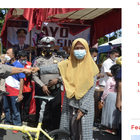
L
L
L
L
Fe