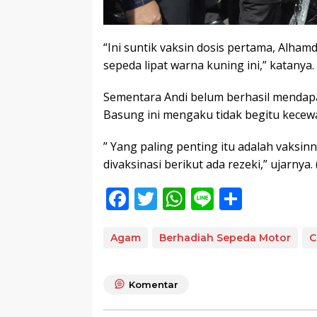
“Ini suntik vaksin dosis pertama, Alham
sepeda lipat warna kuning ini,” katanya.
Sementara Andi belum berhasil mendap
Basung ini mengaku tidak begitu kecew
” Yang paling penting itu adalah vaksi
divaksinasi berikut ada rezeki,” ujarnya. 
F
T
W
Li
S
ac
w
h
n
h
e
itt
at
e
ar
Agam
Berhadiah Sepeda Motor
C
b
er
s
e
o
A
Komentar
o
p