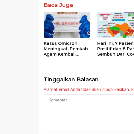
k
p
Baca Juga
Kasus Omicron
Hari Ini, 7 Pasien
Meningkat, Pemkab
Positif dan 8 Pa
Agam Kembali
Sembuh Dari Cov
Tiadakan Apel Pagi
19 di Agam
dan Wirid
Tinggalkan Balasan
Alamat email Anda tidak akan dipublikasikan.
R