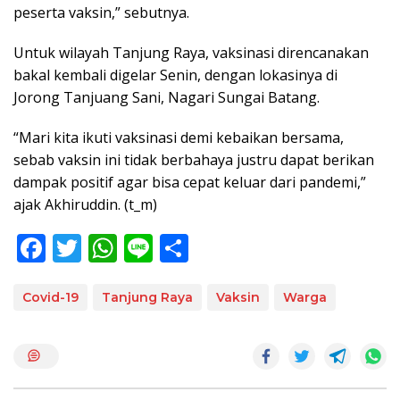
peserta vaksin,” sebutnya.
Untuk wilayah Tanjung Raya, vaksinasi direncanakan
bakal kembali digelar Senin, dengan lokasinya di
Jorong Tanjuang Sani, Nagari Sungai Batang.
“Mari kita ikuti vaksinasi demi kebaikan bersama,
sebab vaksin ini tidak berbahaya justru dapat berikan
dampak positif agar bisa cepat keluar dari pandemi,”
ajak Akhiruddin. (t_m)
F
T
W
Li
S
ac
w
h
n
h
e
itt
at
e
ar
Covid-19
Tanjung Raya
Vaksin
Warga
b
er
s
e
o
A
o
p