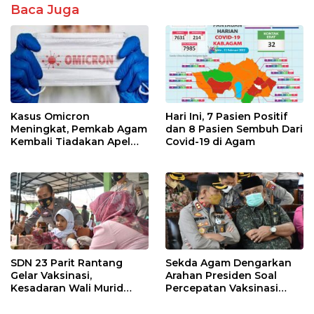
k
p
Baca Juga
Kasus Omicron
Hari Ini, 7 Pasien Positif
Meningkat, Pemkab Agam
dan 8 Pasien Sembuh Dari
Kembali Tiadakan Apel
Covid-19 di Agam
Pagi dan Wirid
SDN 23 Parit Rantang
Sekda Agam Dengarkan
Gelar Vaksinasi,
Arahan Presiden Soal
Kesadaran Wali Murid
Percepatan Vaksinasi
Masih Rendah
Anak Usia 6-11 Tahun dan
Lansia