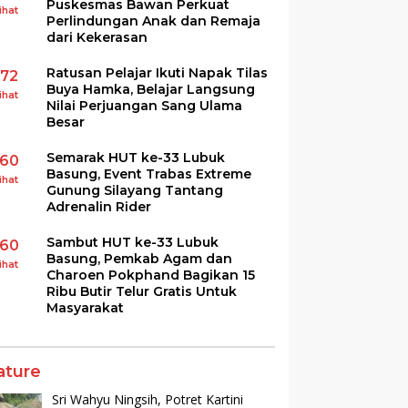
Puskesmas Bawan Perkuat
ihat
Perlindungan Anak dan Remaja
dari Kekerasan
Ratusan Pelajar Ikuti Napak Tilas
172
Buya Hamka, Belajar Langsung
ihat
Nilai Perjuangan Sang Ulama
Besar
Semarak HUT ke-33 Lubuk
160
Basung, Event Trabas Extreme
ihat
Gunung Silayang Tantang
Adrenalin Rider
Sambut HUT ke-33 Lubuk
160
Basung, Pemkab Agam dan
ihat
Charoen Pokphand Bagikan 15
Ribu Butir Telur Gratis Untuk
Masyarakat
ature
Sri Wahyu Ningsih, Potret Kartini