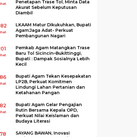
Penetapan Trase Tol, Minta Data
ihat
Akurat Sebelum Keputusan
Diambil
LKAAM Matur Dikukuhkan, Bupati
282
Agam:Jaga Adat- Perkuat
ihat
Pembangunan Nagari
Pemkab Agam Matangkan Trase
201
Baru Tol Sicincin–Bukittinggi,
ihat
Bupati : Dampak Sosialnya Lebih
Kecil
Bupati Agam Tekan Kesepakatan
186
LP2B, Perkuat Komitmen
ihat
Lindungi Lahan Pertanian dan
Ketahanan Pangan
Bupati Agam Gelar Pengajian
182
Rutin Bersama Kepala OPD,
ihat
Perkuat Nilai Keislaman dan
Budaya Literasi
SAYANG BAWAN, Inovasi
178