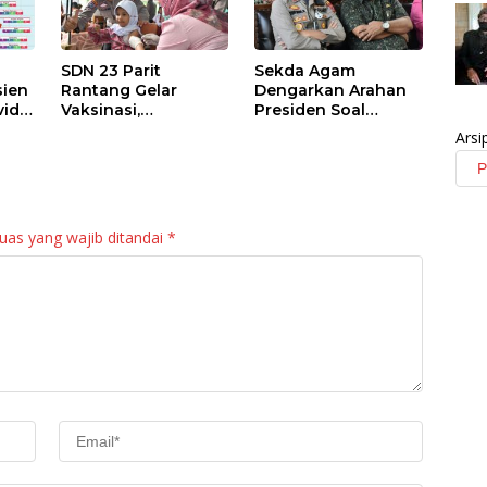
SDN 23 Parit
Sekda Agam
sien
Rantang Gelar
Dengarkan Arahan
id-
Vaksinasi,
Presiden Soal
Kesadaran Wali
Percepatan
Arsi
Murid Masih Rendah
Vaksinasi Anak Usia
6-11 Tahun dan
Lansia
uas yang wajib ditandai
*