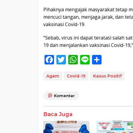
Pihaknya mengajak masyarakat tetap me
mencuci tangan, menjaga jarak, dan te
vaksinasi Covid-19.
“Sebab, virus ini dapat teratasi salah
19 dan menjalankan vaksinasi Covid-19,”
F
T
W
Li
S
ac
w
h
n
h
e
itt
at
e
ar
Agam
Covid-19
Kasus Positif
b
er
s
e
o
A
Komentar
o
p
k
p
Baca Juga