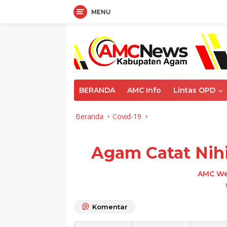
MENU
Langsung
ke
konten
BERANDA
AMC Info
Lintas OPD
Beranda
Covid-19
Agam Catat Nihi
AMC We
Komentar