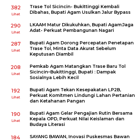
Trase Tol Sicincin- Bukittinggi Kembali
382
Dibahas, Bupati Agam Usulkan Jalur Bypass
Lihat
LKAAM Matur Dikukuhkan, Bupati Agam:Jaga
290
Adat- Perkuat Pembangunan Nagari
Lihat
Bupati Agam Dorong Percepatan Penetapan
287
Trase Tol, Minta Data Akurat Sebelum
Lihat
Keputusan Diambil
Pemkab Agam Matangkan Trase Baru Tol
208
Sicincin–Bukittinggi, Bupati : Dampak
Lihat
Sosialnya Lebih Kecil
Bupati Agam Tekan Kesepakatan LP2B,
192
Perkuat Komitmen Lindungi Lahan Pertanian
Lihat
dan Ketahanan Pangan
Bupati Agam Gelar Pengajian Rutin Bersama
190
Kepala OPD, Perkuat Nilai Keislaman dan
Lihat
Budaya Literasi
SAYANG BAWAN, Inovasi Puskesmas Bawan
184