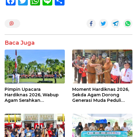
F
T
W
Li
S
ac
w
h
n
h
e
itt
at
e
ar
b
er
s
e
o
A
Baca Juga
o
p
k
p
Pimpin Upacara
Moment Hardiknas 2026,
Hardiknas 2026, Wabup
Sekda Agam Dorong
Agam Serahkan
Generasi Muda Peduli
Penghargaan Untuk Guru
Lingkungan
ASN dan PPPK