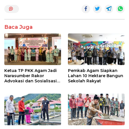
o
A
o
p
k
p
Baca Juga
Ketua TP PKK Agam Jadi
Pemkab Agam Siapkan
Narasumber Rakor
Lahan 10 Hektare Bangun
Advokasi dan Sosialisasi
Sekolah Rakyat
Program Imunisasi 2026