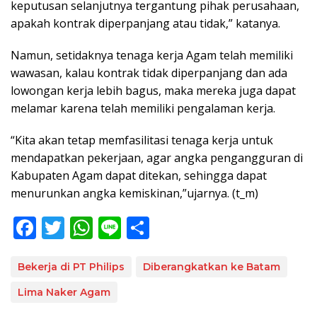
keputusan selanjutnya tergantung pihak perusahaan,
apakah kontrak diperpanjang atau tidak,” katanya.
Namun, setidaknya tenaga kerja Agam telah memiliki
wawasan, kalau kontrak tidak diperpanjang dan ada
lowongan kerja lebih bagus, maka mereka juga dapat
melamar karena telah memiliki pengalaman kerja.
“Kita akan tetap memfasilitasi tenaga kerja untuk
mendapatkan pekerjaan, agar angka pengangguran di
Kabupaten Agam dapat ditekan, sehingga dapat
menurunkan angka kemiskinan,”ujarnya. (t_m)
F
T
W
Li
S
ac
w
h
n
h
e
itt
at
e
ar
Bekerja di PT Philips
Diberangkatkan ke Batam
b
er
s
e
Lima Naker Agam