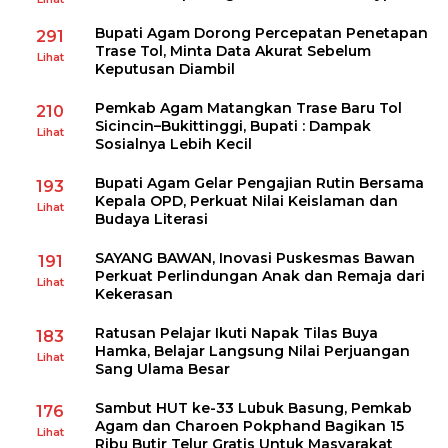
Bupati Agam Dorong Percepatan Penetapan
291
Trase Tol, Minta Data Akurat Sebelum
Lihat
Keputusan Diambil
Pemkab Agam Matangkan Trase Baru Tol
210
Sicincin–Bukittinggi, Bupati : Dampak
Lihat
Sosialnya Lebih Kecil
Bupati Agam Gelar Pengajian Rutin Bersama
193
Kepala OPD, Perkuat Nilai Keislaman dan
Lihat
Budaya Literasi
SAYANG BAWAN, Inovasi Puskesmas Bawan
191
Perkuat Perlindungan Anak dan Remaja dari
Lihat
Kekerasan
Ratusan Pelajar Ikuti Napak Tilas Buya
183
Hamka, Belajar Langsung Nilai Perjuangan
Lihat
Sang Ulama Besar
Sambut HUT ke-33 Lubuk Basung, Pemkab
176
Agam dan Charoen Pokphand Bagikan 15
Lihat
Ribu Butir Telur Gratis Untuk Masyarakat