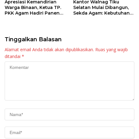
Apresiasi Kemandirian
Kantor Walnag Tiku
Warga Binaan, Ketua TP.
Selatan Mulai Dibangun,
PKK Agam Hadiri Panen
Sekda Agam: Kebutuhan
Raya KJA Binaan Rutan
Tingkatkan Layanan
Maninjau
Tinggalkan Balasan
Alamat email Anda tidak akan dipublikasikan.
Ruas yang wajib
ditandai
*