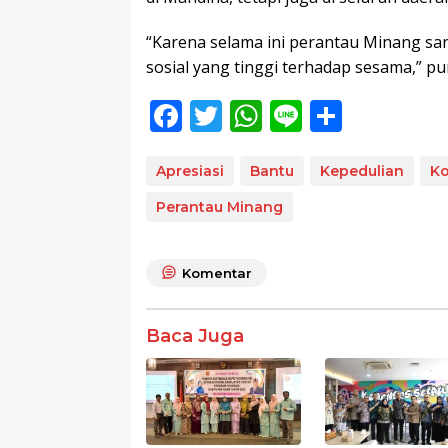
“Karena selama ini perantau Minang san
sosial yang tinggi terhadap sesama,” pu
F
T
W
Li
S
ac
w
h
n
h
e
itt
at
e
ar
Apresiasi
Bantu
Kepedulian
Ko
b
er
s
e
Perantau Minang
o
A
o
p
Komentar
k
p
Baca Juga