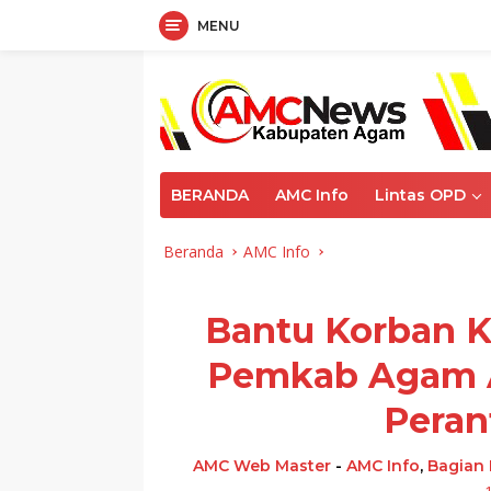
MENU
Langsung
ke
konten
BERANDA
AMC Info
Lintas OPD
Beranda
AMC Info
Bantu Korban K
Pemkab Agam A
Peran
AMC Web Master
-
AMC Info
,
Bagian 