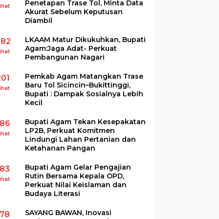
Penetapan Trase Tol, Minta Data
ihat
Akurat Sebelum Keputusan
Diambil
LKAAM Matur Dikukuhkan, Bupati
282
Agam:Jaga Adat- Perkuat
ihat
Pembangunan Nagari
Pemkab Agam Matangkan Trase
201
Baru Tol Sicincin–Bukittinggi,
ihat
Bupati : Dampak Sosialnya Lebih
Kecil
Bupati Agam Tekan Kesepakatan
186
LP2B, Perkuat Komitmen
ihat
Lindungi Lahan Pertanian dan
Ketahanan Pangan
Bupati Agam Gelar Pengajian
183
Rutin Bersama Kepala OPD,
ihat
Perkuat Nilai Keislaman dan
Budaya Literasi
SAYANG BAWAN, Inovasi
178