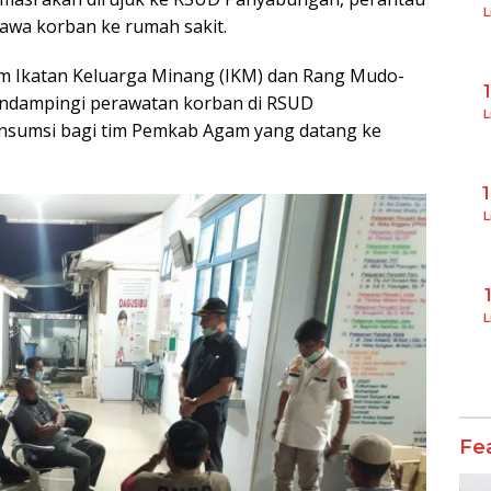
L
wa korban ke rumah sakit.
m Ikatan Keluarga Minang (IKM) dan Rang Mudo-
mendampingi perawatan korban di RSUD
L
nsumsi bagi tim Pemkab Agam yang datang ke
L
L
Fe