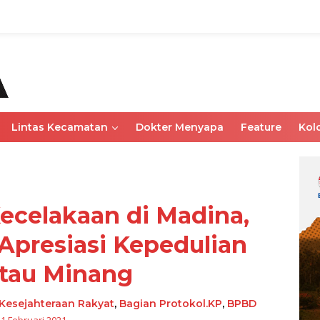
Lintas Kecamatan
Dokter Menyapa
Feature
Kol
ecelakaan di Madina,
presiasi Kepedulian
tau Minang
Kesejahteraan Rakyat
,
Bagian Protokol.KP
,
BPBD