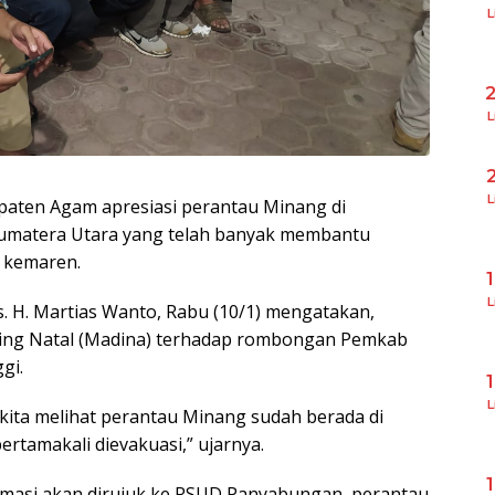
L
L
L
aten Agam apresiasi perantau Minang di
 Sumatera Utara yang telah banyak membantu
 kemaren.
L
. H. Martias Wanto, Rabu (10/1) mengatakan,
ling Natal (Madina) terhadap rombongan Pemkab
gi.
L
 kita melihat perantau Minang sudah berada di
tamakali dievakuasi,” ujarnya.
rmasi akan dirujuk ke RSUD Panyabungan, perantau