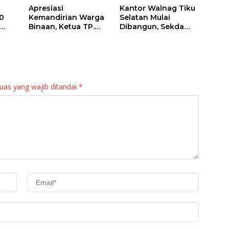
Apresiasi
Kantor Walnag Tiku
0
Kemandirian Warga
Selatan Mulai
Binaan, Ketua TP.
Dibangun, Sekda
PKK Agam Hadiri
Agam: Kebutuhan
Panen Raya KJA
Tingkatkan Layanan
Binaan Rutan
Maninjau
uas yang wajib ditandai
*