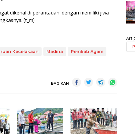
gat dikenal di perantauan, dengan memiliki jiwa
ngkasnya. (t_m)
Arsi
rban Kecelakaan
Madina
Pemkab Agam
BAGIKAN