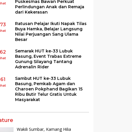
Puskesmas Bawan Perkuat
ihat
Perlindungan Anak dan Remaja
dari Kekerasan
Ratusan Pelajar Ikuti Napak Tilas
173
Buya Hamka, Belajar Langsung
ihat
Nilai Perjuangan Sang Ulama
Besar
Semarak HUT ke-33 Lubuk
162
Basung, Event Trabas Extreme
ihat
Gunung Silayang Tantang
Adrenalin Rider
Sambut HUT ke-33 Lubuk
161
Basung, Pemkab Agam dan
ihat
Charoen Pokphand Bagikan 15
Ribu Butir Telur Gratis Untuk
Masyarakat
ature
Wakili Sumbar, Kamang Hilia