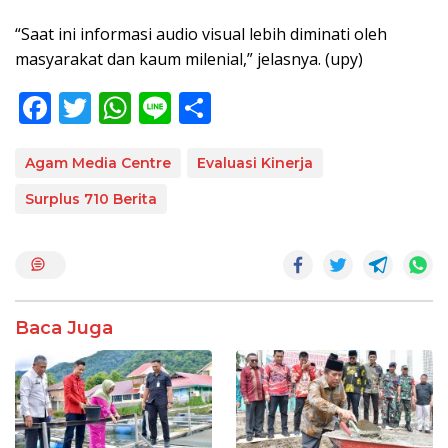
“Saat ini informasi audio visual lebih diminati oleh
masyarakat dan kaum milenial,” jelasnya. (upy)
F
T
W
Li
S
ac
w
h
n
h
e
itt
at
e
ar
Agam Media Centre
Evaluasi Kinerja
b
er
s
e
Surplus 710 Berita
o
A
o
p
k
p
Baca Juga