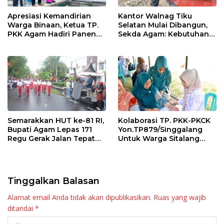
Apresiasi Kemandirian
Kantor Walnag Tiku
Warga Binaan, Ketua TP.
Selatan Mulai Dibangun,
PKK Agam Hadiri Panen
Sekda Agam: Kebutuhan
Raya KJA Binaan Rutan
Tingkatkan Layanan
Maninjau
Semarakkan HUT ke-81 RI,
Kolaborasi TP. PKK-PKCK
Bupati Agam Lepas 171
Yon.TP879/Singgalang
Regu Gerak Jalan Tepat
Untuk Warga Sitalang
Waktu
Diapresiasi Bupati Agam
Tinggalkan Balasan
Alamat email Anda tidak akan dipublikasikan.
Ruas yang wajib
ditandai
*