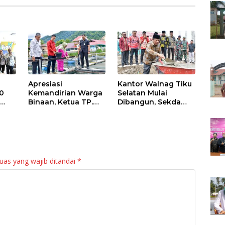
Apresiasi
Kantor Walnag Tiku
0
Kemandirian Warga
Selatan Mulai
Binaan, Ketua TP.
Dibangun, Sekda
PKK Agam Hadiri
Agam: Kebutuhan
Panen Raya KJA
Tingkatkan Layanan
Binaan Rutan
Maninjau
uas yang wajib ditandai
*