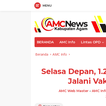
MENU
Langsung
ke
konten
BERANDA
AMC Info
Lintas OPD
Beranda
AMC Info
Selasa Depan, 1
Jalani Va
AMC Web Master
-
AMC Inf