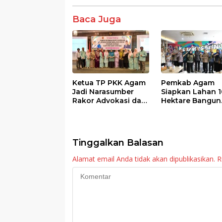
o
p
k
p
Baca Juga
Ketua TP PKK Agam
Pemkab Agam
Jadi Narasumber
Siapkan Lahan 1
Rakor Advokasi dan
Hektare Bangun
Sosialisasi Program
Sekolah Rakyat
Imunisasi 2026
Tinggalkan Balasan
Alamat email Anda tidak akan dipublikasikan.
R