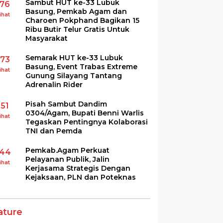
Sambut HUT ke-33 Lubuk
176
Basung, Pemkab Agam dan
ihat
Charoen Pokphand Bagikan 15
Ribu Butir Telur Gratis Untuk
Masyarakat
Semarak HUT ke-33 Lubuk
173
Basung, Event Trabas Extreme
ihat
Gunung Silayang Tantang
Adrenalin Rider
Pisah Sambut Dandim
151
0304/Agam, Bupati Benni Warlis
ihat
Tegaskan Pentingnya Kolaborasi
TNI dan Pemda
Pemkab.Agam Perkuat
144
Pelayanan Publik, Jalin
ihat
Kerjasama Strategis Dengan
Kejaksaan, PLN dan Poteknas
ature