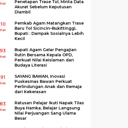
Penetapan Trase Tol, Minta Data
ihat
Akurat Sebelum Keputusan
Diambil
Pemkab Agam Matangkan Trase
210
Baru Tol Sicincin–Bukittinggi,
ihat
Bupati : Dampak Sosialnya Lebih
Kecil
Bupati Agam Gelar Pengajian
193
Rutin Bersama Kepala OPD,
ihat
Perkuat Nilai Keislaman dan
Budaya Literasi
SAYANG BAWAN, Inovasi
191
Puskesmas Bawan Perkuat
ihat
Perlindungan Anak dan Remaja
dari Kekerasan
Ratusan Pelajar Ikuti Napak Tilas
183
Buya Hamka, Belajar Langsung
ihat
Nilai Perjuangan Sang Ulama
Besar