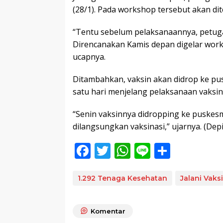
(28/1). Pada workshop tersebut akan dit
“Tentu sebelum pelaksanaannya, petuga
Direncanakan Kamis depan digelar works
ucapnya.
Ditambahkan, vaksin akan didrop ke p
satu hari menjelang pelaksanaan vaksin
“Senin vaksinnya didropping ke puskesm
dilangsungkan vaksinasi,” ujarnya. (Depi
F
T
W
Li
S
ac
w
h
n
h
e
itt
at
e
ar
1.292 Tenaga Kesehatan
Jalani Vaks
b
er
s
e
o
A
Komentar