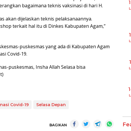
erangkan bagaimana teknis vaksinasi di hari H.
L
s akan dijelaskan teknis pelaksanaannya.
hop terkait hal itu di Dinkes Kabupaten Agam,”
L
uskesmas-puskesmas yang ada di Kabupaten Agam
asi Covid-19.
as-puskesmas, Insha Allah Selasa bisa
L
t)
L
inasi Covid-19
Selasa Depan
Fe
BAGIKAN