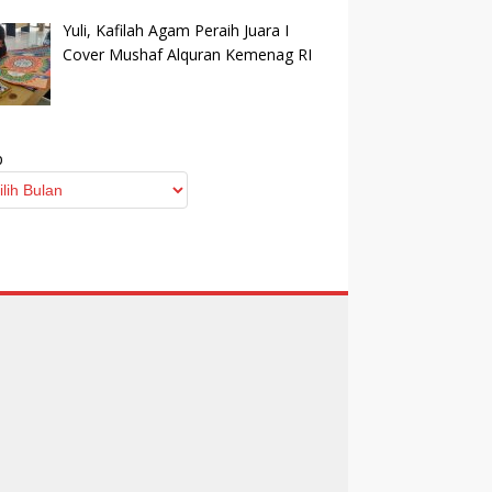
Yuli, Kafilah Agam Peraih Juara I
Cover Mushaf Alquran Kemenag RI
p