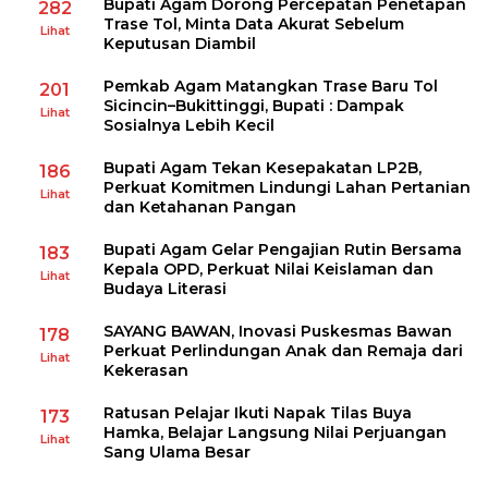
Bupati Agam Dorong Percepatan Penetapan
282
Trase Tol, Minta Data Akurat Sebelum
Lihat
Keputusan Diambil
Pemkab Agam Matangkan Trase Baru Tol
201
Sicincin–Bukittinggi, Bupati : Dampak
Lihat
Sosialnya Lebih Kecil
Bupati Agam Tekan Kesepakatan LP2B,
186
Perkuat Komitmen Lindungi Lahan Pertanian
Lihat
dan Ketahanan Pangan
Bupati Agam Gelar Pengajian Rutin Bersama
183
Kepala OPD, Perkuat Nilai Keislaman dan
Lihat
Budaya Literasi
SAYANG BAWAN, Inovasi Puskesmas Bawan
178
Perkuat Perlindungan Anak dan Remaja dari
Lihat
Kekerasan
Ratusan Pelajar Ikuti Napak Tilas Buya
173
Hamka, Belajar Langsung Nilai Perjuangan
Lihat
Sang Ulama Besar