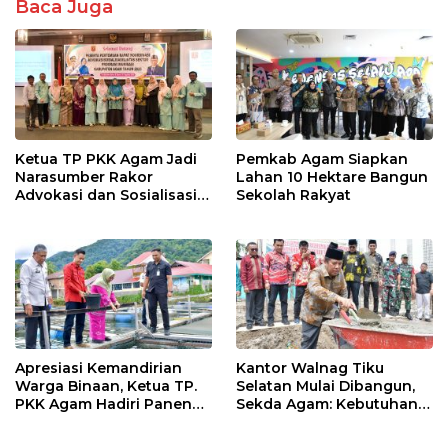
k
p
Baca Juga
Ketua TP PKK Agam Jadi
Pemkab Agam Siapkan
Narasumber Rakor
Lahan 10 Hektare Bangun
Advokasi dan Sosialisasi
Sekolah Rakyat
Program Imunisasi 2026
Apresiasi Kemandirian
Kantor Walnag Tiku
Warga Binaan, Ketua TP.
Selatan Mulai Dibangun,
PKK Agam Hadiri Panen
Sekda Agam: Kebutuhan
Raya KJA Binaan Rutan
Tingkatkan Layanan
Maninjau