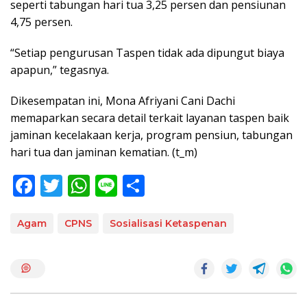
seperti tabungan hari tua 3,25 persen dan pensiunan
4,75 persen.
“Setiap pengurusan Taspen tidak ada dipungut biaya
apapun,” tegasnya.
Dikesempatan ini, Mona Afriyani Cani Dachi
memaparkan secara detail terkait layanan taspen baik
jaminan kecelakaan kerja, program pensiun, tabungan
hari tua dan jaminan kematian. (t_m)
F
T
W
Li
S
ac
w
h
n
h
e
itt
at
e
ar
Agam
CPNS
Sosialisasi Ketaspenan
b
er
s
e
o
A
o
p