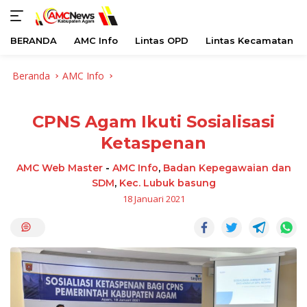
BERANDA
AMC Info
Lintas OPD
Lintas Kecamatan
Langsung
Beranda
AMC Info
ke
konten
CPNS Agam Ikuti Sosialisasi
Ketaspenan
AMC Web Master
-
AMC Info
,
Badan Kepegawaian dan
SDM
,
Kec. Lubuk basung
18 Januari 2021