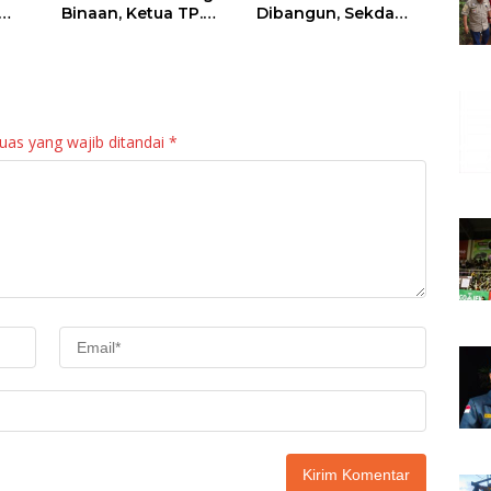
Binaan, Ketua TP.
Dibangun, Sekda
PKK Agam Hadiri
Agam: Kebutuhan
Panen Raya KJA
Tingkatkan Layanan
Binaan Rutan
Maninjau
uas yang wajib ditandai
*