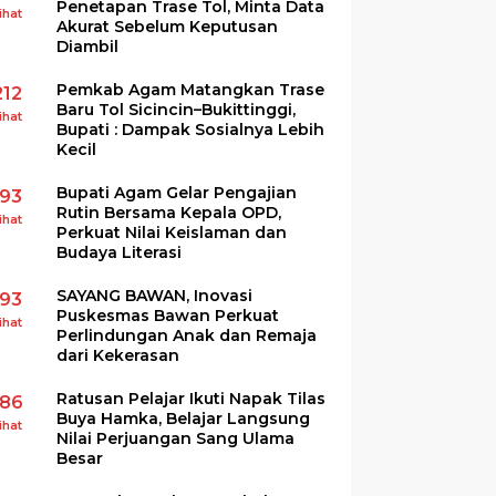
Penetapan Trase Tol, Minta Data
ihat
Akurat Sebelum Keputusan
Diambil
Pemkab Agam Matangkan Trase
212
Baru Tol Sicincin–Bukittinggi,
ihat
Bupati : Dampak Sosialnya Lebih
Kecil
Bupati Agam Gelar Pengajian
193
Rutin Bersama Kepala OPD,
ihat
Perkuat Nilai Keislaman dan
Budaya Literasi
SAYANG BAWAN, Inovasi
193
Puskesmas Bawan Perkuat
ihat
Perlindungan Anak dan Remaja
dari Kekerasan
Ratusan Pelajar Ikuti Napak Tilas
186
Buya Hamka, Belajar Langsung
ihat
Nilai Perjuangan Sang Ulama
Besar