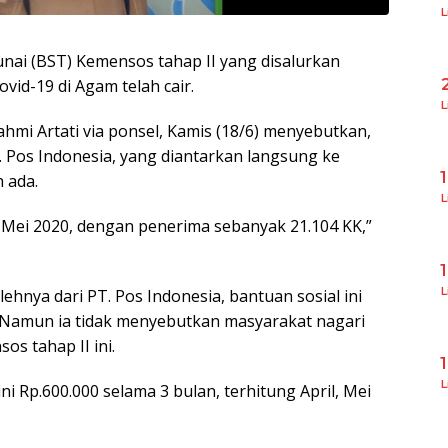
L
nai (BST) Kemensos tahap II yang disalurkan
id-19 di Agam telah cair.
L
hmi Artati via ponsel, Kamis (18/6) menyebutkan,
. Pos Indonesia, yang diantarkan langsung ke
 ada.
L
 Mei 2020, dengan penerima sebanyak 21.104 KK,”
L
ehnya dari PT. Pos Indonesia, bantuan sosial ini
0. Namun ia tidak menyebutkan masyarakat nagari
s tahap II ini.
L
 Rp.600.000 selama 3 bulan, terhitung April, Mei