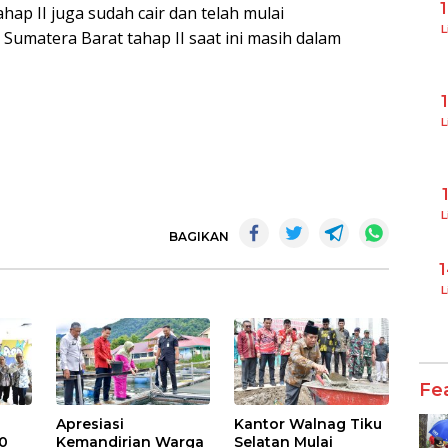
ap II juga sudah cair dan telah mulai
L
 Sumatera Barat tahap II saat ini masih dalam
L
L
BAGIKAN
L
Fe
Apresiasi
Kantor Walnag Tiku
0
Kemandirian Warga
Selatan Mulai