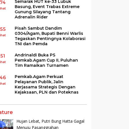
Semarak HUT ke-33 Lubuk
174
Basung, Event Trabas Extreme
ihat
Gunung Silayang Tantang
Adrenalin Rider
Pisah Sambut Dandim
155
0304/Agam, Bupati Benni Warlis
ihat
Tegaskan Pentingnya Kolaborasi
TNI dan Pemda
Andrinaldi Buka PS
151
Pemkab.Agam Cup II, Puluhan
ihat
Tim Ramaikan Turnamen
Pemkab.Agam Perkuat
146
Pelayanan Publik, Jalin
ihat
Kerjasama Strategis Dengan
Kejaksaan, PLN dan Poteknas
ature
Hujan Lebat, Putri Bung Hatta Gagal
Menuju Pasanggrahan