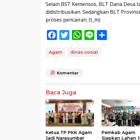
Selain BST Kemensos, BLT Dana Desa tah
didistribusikan. Sedangkan BLT Provinsi
proses pencairan. (t_m)
F
T
W
Li
S
ac
w
h
n
h
e
itt
at
e
ar
Agam
dinas sosial
b
er
s
e
o
A
Komentar
o
p
k
p
Baca Juga
Ketua TP PKK Agam
Pemkab Agam
Jadi Narasumber
Siapkan Lahan 1