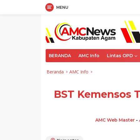
MENU
Langsung
ke
konten
BERANDA
AMC Info
Lintas OPD
Beranda
AMC Info
BST Kemensos Ta
AMC Web Master
-