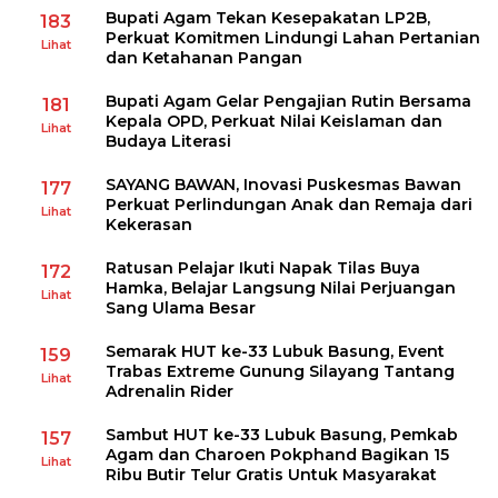
Bupati Agam Tekan Kesepakatan LP2B,
183
Perkuat Komitmen Lindungi Lahan Pertanian
Lihat
dan Ketahanan Pangan
Bupati Agam Gelar Pengajian Rutin Bersama
181
Kepala OPD, Perkuat Nilai Keislaman dan
Lihat
Budaya Literasi
SAYANG BAWAN, Inovasi Puskesmas Bawan
177
Perkuat Perlindungan Anak dan Remaja dari
Lihat
Kekerasan
Ratusan Pelajar Ikuti Napak Tilas Buya
172
Hamka, Belajar Langsung Nilai Perjuangan
Lihat
Sang Ulama Besar
Semarak HUT ke-33 Lubuk Basung, Event
159
Trabas Extreme Gunung Silayang Tantang
Lihat
Adrenalin Rider
Sambut HUT ke-33 Lubuk Basung, Pemkab
157
Agam dan Charoen Pokphand Bagikan 15
Lihat
Ribu Butir Telur Gratis Untuk Masyarakat