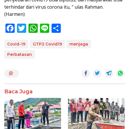
terhindar dari virus corona itu, “ ulas Rahman.
(Harmen)
F
T
W
Li
S
ac
w
h
n
h
e
itt
at
e
ar
Covid-19
GTP2 Covid19
menjaga
b
er
s
e
Perbatasan
o
A
o
p
k
p
Baca Juga