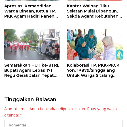
Apresiasi Kemandirian
Kantor Walnag Tiku
Warga Binaan, Ketua TP.
Selatan Mulai Dibangun,
PKK Agam Hadiri Panen
Sekda Agam: Kebutuhan
Raya KJA Binaan Rutan
Tingkatkan Layanan
Maninjau
Semarakkan HUT ke-81 RI,
Kolaborasi TP. PKK-PKCK
Bupati Agam Lepas 171
Yon.TP879/Singgalang
Regu Gerak Jalan Tepat
Untuk Warga Sitalang
Waktu
Diapresiasi Bupati Agam
Tinggalkan Balasan
Alamat email Anda tidak akan dipublikasikan.
Ruas yang wajib
ditandai
*