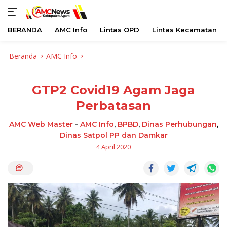
BERANDA
AMC Info
Lintas OPD
Lintas Kecamatan
Langsung
Beranda
AMC Info
ke
konten
GTP2 Covid19 Agam Jaga
Perbatasan
AMC Web Master
-
AMC Info
,
BPBD
,
Dinas Perhubungan
,
Dinas Satpol PP dan Damkar
4 April 2020