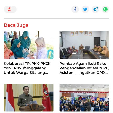
o
A
o
p
k
p
Baca Juga
Kolaborasi TP. PKK-PKCK
Pemkab Agam Ikuti Rakor
Yon.TP879/Singgalang
Pengendalian Inflasi 2026,
Untuk Warga Sitalang
Asisten III Ingatkan OPD
Diapresiasi Bupati Agam
Tetap Waspada Meski
Inflasi Stabil