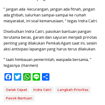
“ jangan ada kecurangan, jangan ada fitnah, jangan
ada ghibah, salurkan sampai-sampai ke rumah
masyarakat, ini soal kemanusiaan, “ tegas Indra Catri.
Disebutkan Indra Catri, pasokan bantuan pangan
terutama beras, garam dan sayuran menjadi prirotas
penting yang dilakukan Pemkab.Agam saat ini, selain
aksi antisipasi lapangan yang harus terus dilakukan.
” taati himbauan pemerintah, waspada bersama, “
tegasnya. (Harmen)
F
T
W
Li
S
ac
w
h
n
h
e
itt
at
e
ar
Gerak Cepat
Indra Catri
Langkah Prioritas
b
er
s
e
Pasok Bantuan