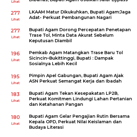
Lihat
LKAAM Matur Dikukuhkan, Bupati Agam:Jaga
277
Adat- Perkuat Pembangunan Nagari
Lihat
Bupati Agam Dorong Percepatan Penetapan
277
Trase Tol, Minta Data Akurat Sebelum
Lihat
Keputusan Diambil
Pemkab Agam Matangkan Trase Baru Tol
196
Sicincin–Bukittinggi, Bupati : Dampak
Lihat
Sosialnya Lebih Kecil
Pimpin Apel Gabungan, Bupati Agam Ajak
195
ASN Perkuat Semangat Kerja dan Ibadah
Lihat
Bupati Agam Tekan Kesepakatan LP2B,
183
Perkuat Komitmen Lindungi Lahan Pertanian
Lihat
dan Ketahanan Pangan
Bupati Agam Gelar Pengajian Rutin Bersama
180
Kepala OPD, Perkuat Nilai Keislaman dan
Lihat
Budaya Literasi