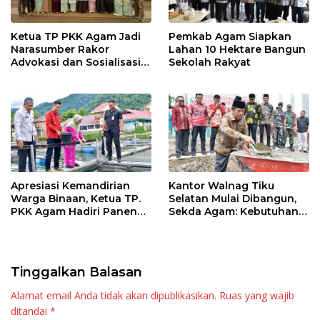
Ketua TP PKK Agam Jadi
Pemkab Agam Siapkan
Narasumber Rakor
Lahan 10 Hektare Bangun
Advokasi dan Sosialisasi
Sekolah Rakyat
Program Imunisasi 2026
Apresiasi Kemandirian
Kantor Walnag Tiku
Warga Binaan, Ketua TP.
Selatan Mulai Dibangun,
PKK Agam Hadiri Panen
Sekda Agam: Kebutuhan
Raya KJA Binaan Rutan
Tingkatkan Layanan
Maninjau
Tinggalkan Balasan
Alamat email Anda tidak akan dipublikasikan.
Ruas yang wajib
ditandai
*