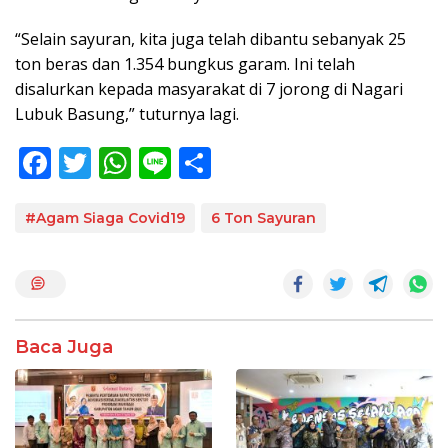
“Selain sayuran, kita juga telah dibantu sebanyak 25
ton beras dan 1.354 bungkus garam. Ini telah
disalurkan kepada masyarakat di 7 jorong di Nagari
Lubuk Basung,” tuturnya lagi.
F
T
W
Li
S
ac
w
h
n
h
e
itt
at
e
ar
#Agam Siaga Covid19
6 Ton Sayuran
b
er
s
e
o
A
o
p
k
p
Baca Juga