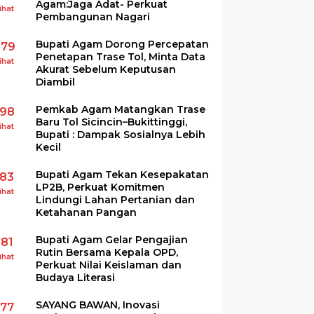
Agam:Jaga Adat- Perkuat
ihat
Pembangunan Nagari
Bupati Agam Dorong Percepatan
279
Penetapan Trase Tol, Minta Data
ihat
Akurat Sebelum Keputusan
Diambil
Pemkab Agam Matangkan Trase
198
Baru Tol Sicincin–Bukittinggi,
ihat
Bupati : Dampak Sosialnya Lebih
Kecil
Bupati Agam Tekan Kesepakatan
183
LP2B, Perkuat Komitmen
ihat
Lindungi Lahan Pertanian dan
Ketahanan Pangan
Bupati Agam Gelar Pengajian
181
Rutin Bersama Kepala OPD,
ihat
Perkuat Nilai Keislaman dan
Budaya Literasi
SAYANG BAWAN, Inovasi
177