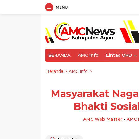
MENU
Langsung
ke
konten
BERANDA
AMC Info
Lintas OPD
Beranda
AMC Info
Masyarakat Naga
Bhakti Sosia
AMC Web Master
-
AMC 