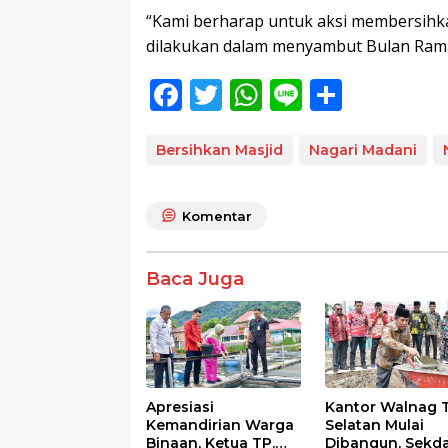
“Kami berharap untuk aksi membersihkan
dilakukan dalam menyambut Bulan Rama
F
T
W
Li
S
ac
w
h
n
h
e
itt
at
e
ar
Bersihkan Masjid
Nagari Madani
b
er
s
e
o
A
Komentar
o
p
k
p
Baca Juga
Apresiasi
Kantor Walnag 
Kemandirian Warga
Selatan Mulai
Binaan, Ketua TP.
Dibangun, Sekd