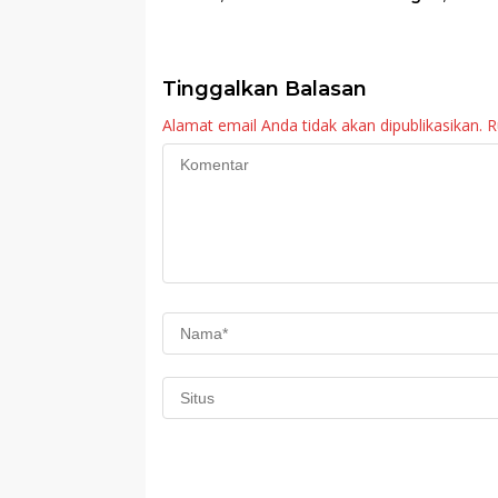
PKK Agam Hadiri
Agam: Kebutuh
Panen Raya KJA
Tingkatkan Lay
Binaan Rutan
Maninjau
Tinggalkan Balasan
Alamat email Anda tidak akan dipublikasikan.
R