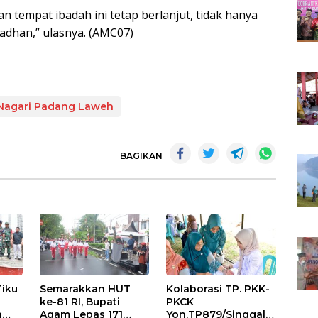
 tempat ibadah ini tetap berlanjut, tidak hanya
dhan,” ulasnya. (AMC07)
Nagari Padang Laweh
BAGIKAN
Tiku
Semarakkan HUT
Kolaborasi TP. PKK-
ke-81 RI, Bupati
PKCK
a
Agam Lepas 171
Yon.TP879/Singgala