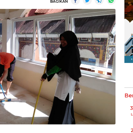
BAGIKAN
Be
L