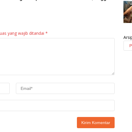
an
Regu Gerak Jalan
ng Untuk Warga
anan
Tepat Waktu
Sitalang Diapresiasi
Bupati Agam
uas yang wajib ditandai
*
Arsi