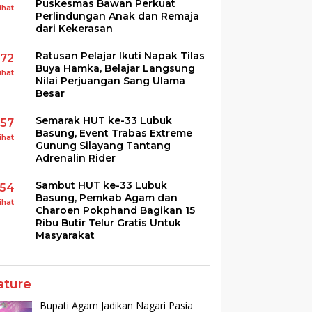
Puskesmas Bawan Perkuat
ihat
Perlindungan Anak dan Remaja
dari Kekerasan
Ratusan Pelajar Ikuti Napak Tilas
172
Buya Hamka, Belajar Langsung
ihat
Nilai Perjuangan Sang Ulama
Besar
Semarak HUT ke-33 Lubuk
157
Basung, Event Trabas Extreme
ihat
Gunung Silayang Tantang
Adrenalin Rider
Sambut HUT ke-33 Lubuk
154
Basung, Pemkab Agam dan
ihat
Charoen Pokphand Bagikan 15
Ribu Butir Telur Gratis Untuk
Masyarakat
ature
Bupati Agam Jadikan Nagari Pasia