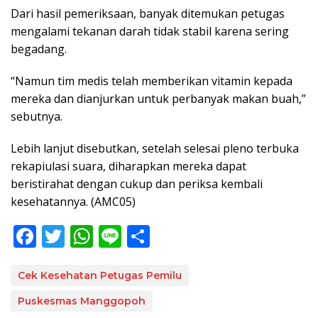
Dari hasil pemeriksaan, banyak ditemukan petugas
mengalami tekanan darah tidak stabil karena sering
begadang.
“Namun tim medis telah memberikan vitamin kepada
mereka dan dianjurkan untuk perbanyak makan buah,”
sebutnya.
Lebih lanjut disebutkan, setelah selesai pleno terbuka
rekapiulasi suara, diharapkan mereka dapat
beristirahat dengan cukup dan periksa kembali
kesehatannya. (AMC05)
F
T
W
Li
S
ac
w
h
n
h
e
itt
at
e
ar
Cek Kesehatan Petugas Pemilu
b
er
s
e
Puskesmas Manggopoh