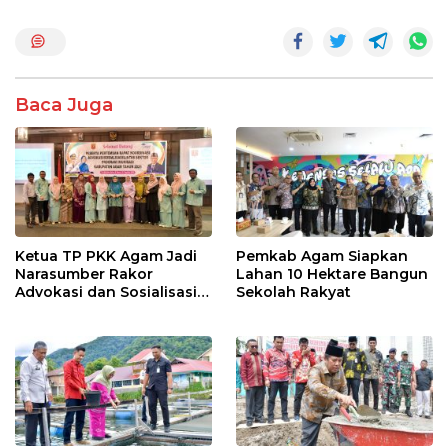
o
A
o
p
k
p
Baca Juga
Ketua TP PKK Agam Jadi
Pemkab Agam Siapkan
Narasumber Rakor
Lahan 10 Hektare Bangun
Advokasi dan Sosialisasi
Sekolah Rakyat
Program Imunisasi 2026