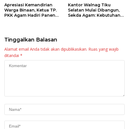
Apresiasi Kemandirian
Kantor Walnag Tiku
Warga Binaan, Ketua TP.
Selatan Mulai Dibangun,
PKK Agam Hadiri Panen
Sekda Agam: Kebutuhan
Raya KJA Binaan Rutan
Tingkatkan Layanan
Maninjau
Tinggalkan Balasan
Alamat email Anda tidak akan dipublikasikan.
Ruas yang wajib
ditandai
*