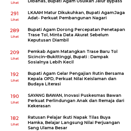
Dibahas, Bupati Agam Usulkan Jalur Bypass
Lihat
LKAAM Matur Dikukuhkan, Bupati Agam:Jaga
291
Adat- Perkuat Pembangunan Nagari
Lihat
Bupati Agam Dorong Percepatan Penetapan
289
Trase Tol, Minta Data Akurat Sebelum
Lihat
Keputusan Diambil
Pemkab Agam Matangkan Trase Baru Tol
209
Sicincin–Bukittinggi, Bupati : Dampak
Lihat
Sosialnya Lebih Kecil
Bupati Agam Gelar Pengajian Rutin Bersama
192
Kepala OPD, Perkuat Nilai Keislaman dan
Lihat
Budaya Literasi
SAYANG BAWAN, Inovasi Puskesmas Bawan
190
Perkuat Perlindungan Anak dan Remaja dari
Lihat
Kekerasan
Ratusan Pelajar Ikuti Napak Tilas Buya
182
Hamka, Belajar Langsung Nilai Perjuangan
Lihat
Sang Ulama Besar