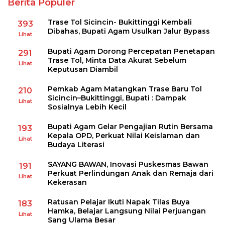
Berita Populer
Trase Tol Sicincin- Bukittinggi Kembali
393
Dibahas, Bupati Agam Usulkan Jalur Bypass
Lihat
Bupati Agam Dorong Percepatan Penetapan
291
Trase Tol, Minta Data Akurat Sebelum
Lihat
Keputusan Diambil
Pemkab Agam Matangkan Trase Baru Tol
210
Sicincin–Bukittinggi, Bupati : Dampak
Lihat
Sosialnya Lebih Kecil
Bupati Agam Gelar Pengajian Rutin Bersama
193
Kepala OPD, Perkuat Nilai Keislaman dan
Lihat
Budaya Literasi
SAYANG BAWAN, Inovasi Puskesmas Bawan
191
Perkuat Perlindungan Anak dan Remaja dari
Lihat
Kekerasan
Ratusan Pelajar Ikuti Napak Tilas Buya
183
Hamka, Belajar Langsung Nilai Perjuangan
Lihat
Sang Ulama Besar