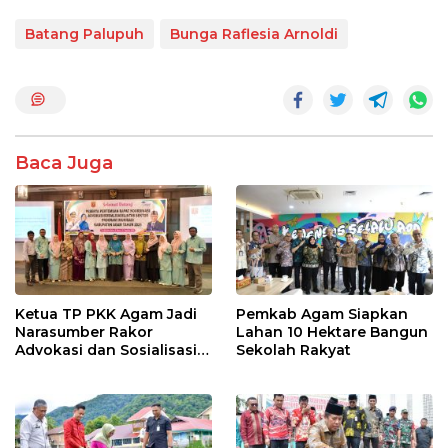
ac
w
h
n
h
e
itt
at
e
ar
Batang Palupuh
Bunga Raflesia Arnoldi
b
er
s
e
o
A
o
p
k
p
Baca Juga
Ketua TP PKK Agam Jadi
Pemkab Agam Siapkan
Narasumber Rakor
Lahan 10 Hektare Bangun
Advokasi dan Sosialisasi
Sekolah Rakyat
Program Imunisasi 2026