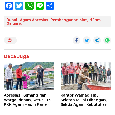
F
T
W
Li
S
ac
w
h
n
h
e
itt
at
e
ar
Bupati Agam Apresiasi Pembangunan Masjid Jami'
Galuang
b
er
s
e
o
A
o
p
k
p
Baca Juga
Apresiasi Kemandirian
Kantor Walnag Tiku
Warga Binaan, Ketua TP.
Selatan Mulai Dibangun,
PKK Agam Hadiri Panen
Sekda Agam: Kebutuhan
Raya KJA Binaan Rutan
Tingkatkan Layanan
Maninjau