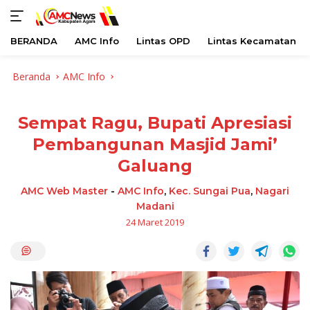
BERANDA
AMC Info
Lintas OPD
Lintas Kecamatan
Langsung
Beranda
AMC Info
ke
konten
Sempat Ragu, Bupati Apresiasi
Pembangunan Masjid Jami’
Galuang
AMC Web Master
-
AMC Info
,
Kec. Sungai Pua
,
Nagari
Madani
24 Maret 2019