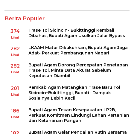
Berita Populer
Trase Tol Sicincin- Bukittinggi Kembali
374
Dibahas, Bupati Agam Usulkan Jalur Bypass
Lihat
LKAAM Matur Dikukuhkan, Bupati Agam:Jaga
282
Adat- Perkuat Pembangunan Nagari
Lihat
Bupati Agam Dorong Percepatan Penetapan
282
Trase Tol, Minta Data Akurat Sebelum
Lihat
Keputusan Diambil
Pemkab Agam Matangkan Trase Baru Tol
201
Sicincin–Bukittinggi, Bupati : Dampak
Lihat
Sosialnya Lebih Kecil
Bupati Agam Tekan Kesepakatan LP2B,
186
Perkuat Komitmen Lindungi Lahan Pertanian
Lihat
dan Ketahanan Pangan
Bupati Agam Gelar Pengajian Rutin Bersama
182