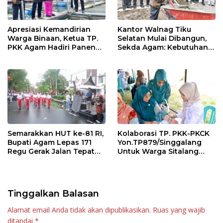
Apresiasi Kemandirian
Kantor Walnag Tiku
Warga Binaan, Ketua TP.
Selatan Mulai Dibangun,
PKK Agam Hadiri Panen
Sekda Agam: Kebutuhan
Raya KJA Binaan Rutan
Tingkatkan Layanan
Maninjau
Semarakkan HUT ke-81 RI,
Kolaborasi TP. PKK-PKCK
Bupati Agam Lepas 171
Yon.TP879/Singgalang
Regu Gerak Jalan Tepat
Untuk Warga Sitalang
Waktu
Diapresiasi Bupati Agam
Tinggalkan Balasan
Alamat email Anda tidak akan dipublikasikan.
Ruas yang wajib
ditandai
*