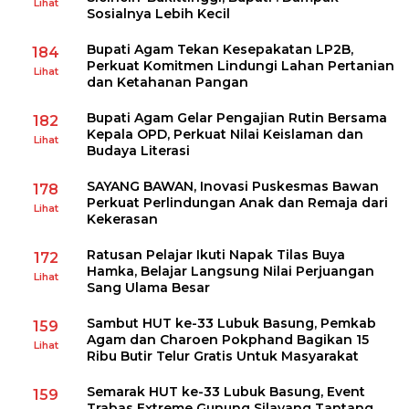
Lihat
Sosialnya Lebih Kecil
Bupati Agam Tekan Kesepakatan LP2B,
184
Perkuat Komitmen Lindungi Lahan Pertanian
Lihat
dan Ketahanan Pangan
Bupati Agam Gelar Pengajian Rutin Bersama
182
Kepala OPD, Perkuat Nilai Keislaman dan
Lihat
Budaya Literasi
SAYANG BAWAN, Inovasi Puskesmas Bawan
178
Perkuat Perlindungan Anak dan Remaja dari
Lihat
Kekerasan
Ratusan Pelajar Ikuti Napak Tilas Buya
172
Hamka, Belajar Langsung Nilai Perjuangan
Lihat
Sang Ulama Besar
Sambut HUT ke-33 Lubuk Basung, Pemkab
159
Agam dan Charoen Pokphand Bagikan 15
Lihat
Ribu Butir Telur Gratis Untuk Masyarakat
Semarak HUT ke-33 Lubuk Basung, Event
159
Trabas Extreme Gunung Silayang Tantang