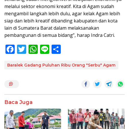
melalui sektor ekonomi kreatif. Kita di Agam sudah
mengambil langkah lebih dulu, agar kelak Agam lebih
siap dan lebih kreatif dibanding kabupaten dan kota
lain di Sumatera Barat dalam melaksanakan
pembangunan di semua bidang”, harap Indra Catri.
F
T
W
Li
S
ac
w
h
n
h
e
itt
at
e
ar
Baralek Gadang Puluhan Ribu Orang "Serbu" Agam
b
er
s
e
o
A
o
p
k
p
Baca Juga