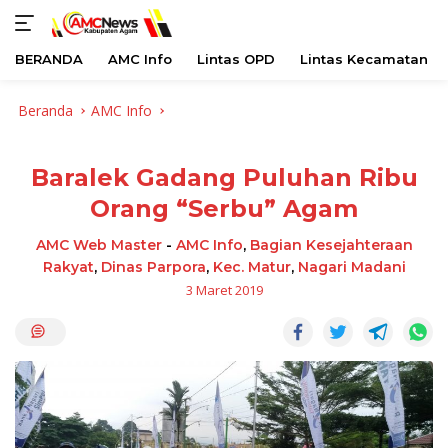
BERANDA
AMC Info
Lintas OPD
Lintas Kecamatan
Langsung
Beranda
AMC Info
ke
konten
Baralek Gadang Puluhan Ribu
Orang “Serbu” Agam
AMC Web Master
-
AMC Info
,
Bagian Kesejahteraan
Rakyat
,
Dinas Parpora
,
Kec. Matur
,
Nagari Madani
3 Maret 2019