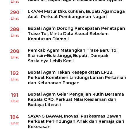
Lihat
LKAAM Matur Dikukuhkan, Bupati Agam:Jaga
290
Adat- Perkuat Pembangunan Nagari
Lihat
Bupati Agam Dorong Percepatan Penetapan
288
Trase Tol, Minta Data Akurat Sebelum
Lihat
Keputusan Diambil
Pemkab Agam Matangkan Trase Baru Tol
208
Sicincin–Bukittinggi, Bupati : Dampak
Lihat
Sosialnya Lebih Kecil
Bupati Agam Tekan Kesepakatan LP2B,
192
Perkuat Komitmen Lindungi Lahan Pertanian
Lihat
dan Ketahanan Pangan
Bupati Agam Gelar Pengajian Rutin Bersama
191
Kepala OPD, Perkuat Nilai Keislaman dan
Lihat
Budaya Literasi
SAYANG BAWAN, Inovasi Puskesmas Bawan
184
Perkuat Perlindungan Anak dan Remaja dari
Lihat
Kekerasan