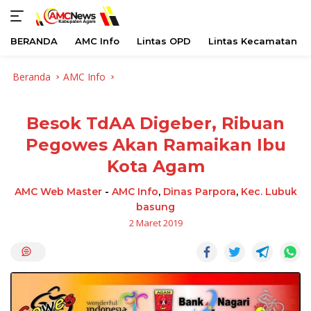
BERANDA
AMC Info
Lintas OPD
Lintas Kecamatan
Langsung
Beranda
AMC Info
ke
konten
Besok TdAA Digeber, Ribuan
Pegowes Akan Ramaikan Ibu
Kota Agam
AMC Web Master
-
AMC Info
,
Dinas Parpora
,
Kec. Lubuk
basung
2 Maret 2019