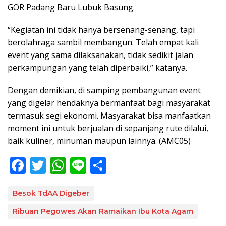
GOR Padang Baru Lubuk Basung.
“Kegiatan ini tidak hanya bersenang-senang, tapi
berolahraga sambil membangun. Telah empat kali
event yang sama dilaksanakan, tidak sedikit jalan
perkampungan yang telah diperbaiki,” katanya.
Dengan demikian, di samping pembangunan event
yang digelar hendaknya bermanfaat bagi masyarakat
termasuk segi ekonomi. Masyarakat bisa manfaatkan
moment ini untuk berjualan di sepanjang rute dilalui,
baik kuliner, minuman maupun lainnya. (AMC05)
F
T
W
Li
S
ac
w
h
n
h
e
itt
at
e
ar
Besok TdAA Digeber
b
er
s
e
Ribuan Pegowes Akan Ramaikan Ibu Kota Agam