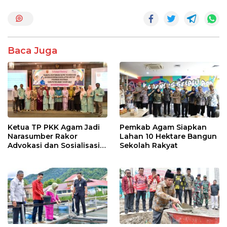
o
A
o
p
k
p
Baca Juga
Ketua TP PKK Agam Jadi
Pemkab Agam Siapkan
Narasumber Rakor
Lahan 10 Hektare Bangun
Advokasi dan Sosialisasi
Sekolah Rakyat
Program Imunisasi 2026