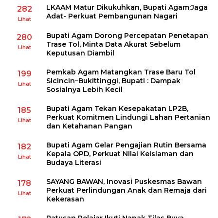
LKAAM Matur Dikukuhkan, Bupati Agam:Jaga
282
Adat- Perkuat Pembangunan Nagari
Lihat
Bupati Agam Dorong Percepatan Penetapan
280
Trase Tol, Minta Data Akurat Sebelum
Lihat
Keputusan Diambil
Pemkab Agam Matangkan Trase Baru Tol
199
Sicincin–Bukittinggi, Bupati : Dampak
Lihat
Sosialnya Lebih Kecil
Bupati Agam Tekan Kesepakatan LP2B,
185
Perkuat Komitmen Lindungi Lahan Pertanian
Lihat
dan Ketahanan Pangan
Bupati Agam Gelar Pengajian Rutin Bersama
182
Kepala OPD, Perkuat Nilai Keislaman dan
Lihat
Budaya Literasi
SAYANG BAWAN, Inovasi Puskesmas Bawan
178
Perkuat Perlindungan Anak dan Remaja dari
Lihat
Kekerasan
Ratusan Pelajar Ikuti Napak Tilas Buya