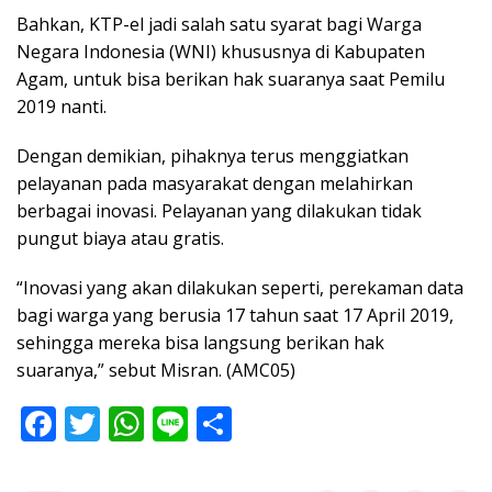
Bahkan, KTP-el jadi salah satu syarat bagi Warga
Negara Indonesia (WNI) khususnya di Kabupaten
Agam, untuk bisa berikan hak suaranya saat Pemilu
2019 nanti.
Dengan demikian, pihaknya terus menggiatkan
pelayanan pada masyarakat dengan melahirkan
berbagai inovasi. Pelayanan yang dilakukan tidak
pungut biaya atau gratis.
“Inovasi yang akan dilakukan seperti, perekaman data
bagi warga yang berusia 17 tahun saat 17 April 2019,
sehingga mereka bisa langsung berikan hak
suaranya,” sebut Misran. (AMC05)
F
T
W
Li
S
ac
w
h
n
h