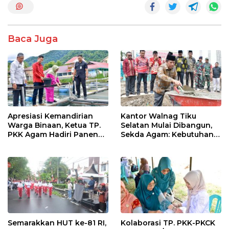
e
itt
at
e
ar
b
er
s
e
o
A
Baca Juga
o
p
k
p
Apresiasi Kemandirian
Kantor Walnag Tiku
Warga Binaan, Ketua TP.
Selatan Mulai Dibangun,
PKK Agam Hadiri Panen
Sekda Agam: Kebutuhan
Raya KJA Binaan Rutan
Tingkatkan Layanan
Maninjau
Semarakkan HUT ke-81 RI,
Kolaborasi TP. PKK-PKCK