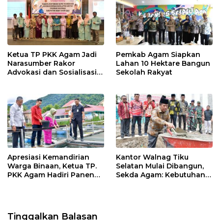
Ketua TP PKK Agam Jadi
Pemkab Agam Siapkan
Narasumber Rakor
Lahan 10 Hektare Bangun
Advokasi dan Sosialisasi
Sekolah Rakyat
Program Imunisasi 2026
Apresiasi Kemandirian
Kantor Walnag Tiku
Warga Binaan, Ketua TP.
Selatan Mulai Dibangun,
PKK Agam Hadiri Panen
Sekda Agam: Kebutuhan
Raya KJA Binaan Rutan
Tingkatkan Layanan
Maninjau
Tinggalkan Balasan