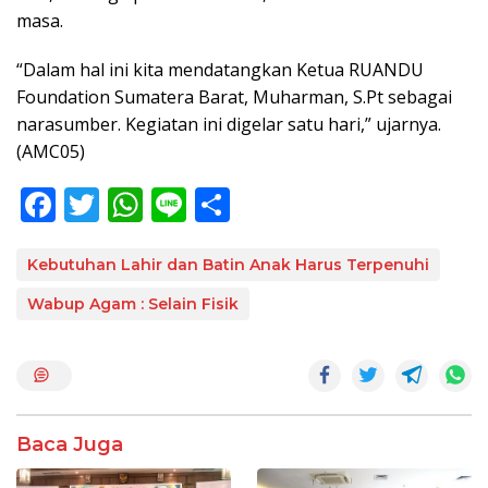
masa.
“Dalam hal ini kita mendatangkan Ketua RUANDU
Foundation Sumatera Barat, Muharman, S.Pt sebagai
narasumber. Kegiatan ini digelar satu hari,” ujarnya.
(AMC05)
F
T
W
Li
S
ac
w
h
n
h
e
itt
at
e
ar
Kebutuhan Lahir dan Batin Anak Harus Terpenuhi
b
er
s
e
Wabup Agam : Selain Fisik
o
A
o
p
k
p
Baca Juga