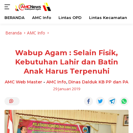
BERANDA
AMC Info
Lintas OPD
Lintas Kecamatan
Langsung
Beranda
AMC Info
ke
konten
Wabup Agam : Selain Fisik,
Kebutuhan Lahir dan Batin
Anak Harus Terpenuhi
AMC Web Master
-
AMC Info
,
Dinas Dalduk KB PP dan PA
29 Januari 2019