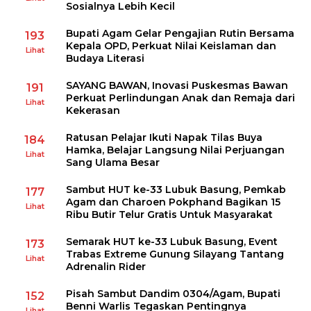
Sosialnya Lebih Kecil
Bupati Agam Gelar Pengajian Rutin Bersama
193
Kepala OPD, Perkuat Nilai Keislaman dan
Lihat
Budaya Literasi
SAYANG BAWAN, Inovasi Puskesmas Bawan
191
Perkuat Perlindungan Anak dan Remaja dari
Lihat
Kekerasan
Ratusan Pelajar Ikuti Napak Tilas Buya
184
Hamka, Belajar Langsung Nilai Perjuangan
Lihat
Sang Ulama Besar
Sambut HUT ke-33 Lubuk Basung, Pemkab
177
Agam dan Charoen Pokphand Bagikan 15
Lihat
Ribu Butir Telur Gratis Untuk Masyarakat
Semarak HUT ke-33 Lubuk Basung, Event
173
Trabas Extreme Gunung Silayang Tantang
Lihat
Adrenalin Rider
Pisah Sambut Dandim 0304/Agam, Bupati
152
Benni Warlis Tegaskan Pentingnya
Lihat