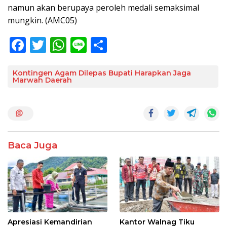
namun akan berupaya peroleh medali semaksimal
mungkin. (AMC05)
F
T
W
Li
S
ac
w
h
n
h
e
itt
at
e
ar
Kontingen Agam Dilepas Bupati Harapkan Jaga
Marwah Daerah
b
er
s
e
o
A
o
p
k
p
Baca Juga
Apresiasi Kemandirian
Kantor Walnag Tiku