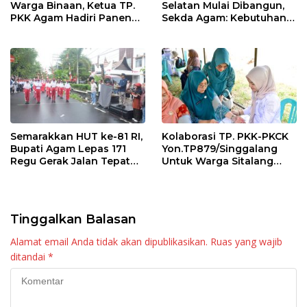
Warga Binaan, Ketua TP.
Selatan Mulai Dibangun,
PKK Agam Hadiri Panen
Sekda Agam: Kebutuhan
Raya KJA Binaan Rutan
Tingkatkan Layanan
Maninjau
Semarakkan HUT ke-81 RI,
Kolaborasi TP. PKK-PKCK
Bupati Agam Lepas 171
Yon.TP879/Singgalang
Regu Gerak Jalan Tepat
Untuk Warga Sitalang
Waktu
Diapresiasi Bupati Agam
Tinggalkan Balasan
Alamat email Anda tidak akan dipublikasikan.
Ruas yang wajib
ditandai
*