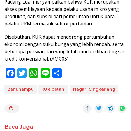
Padang Lua, menyampaikan bahwa KUR merupakan
akses pembiayaan kepada pelaku usaha mikro yang
produktif, dan subsidi dari pemerintah untuk para
pelaku UKM termasuk sektor pertanian.
Disebutkan, KUR dapat mendorong pertumbuhan
ekonomi dengan suku bunga yang lebih rendah, serta
beberapa persyaratan yang lebih mudah dibandingkan
kredit konvensional. (AMC05)
F
T
W
Li
S
ac
w
h
n
h
e
itt
at
e
ar
Banuhampu
KUR petani
Nagari Cingkariang
b
er
s
e
o
A
o
p
k
p
Baca Juga