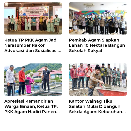
Ketua TP PKK Agam Jadi
Pemkab Agam Siapkan
Narasumber Rakor
Lahan 10 Hektare Bangun
Advokasi dan Sosialisasi
Sekolah Rakyat
Program Imunisasi 2026
Apresiasi Kemandirian
Kantor Walnag Tiku
Warga Binaan, Ketua TP.
Selatan Mulai Dibangun,
PKK Agam Hadiri Panen
Sekda Agam: Kebutuhan
Raya KJA Binaan Rutan
Tingkatkan Layanan
Maninjau