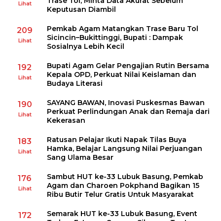
Trase Tol, Minta Data Akurat Sebelum
Lihat
Keputusan Diambil
Pemkab Agam Matangkan Trase Baru Tol
209
Sicincin–Bukittinggi, Bupati : Dampak
Lihat
Sosialnya Lebih Kecil
Bupati Agam Gelar Pengajian Rutin Bersama
192
Kepala OPD, Perkuat Nilai Keislaman dan
Lihat
Budaya Literasi
SAYANG BAWAN, Inovasi Puskesmas Bawan
190
Perkuat Perlindungan Anak dan Remaja dari
Lihat
Kekerasan
Ratusan Pelajar Ikuti Napak Tilas Buya
183
Hamka, Belajar Langsung Nilai Perjuangan
Lihat
Sang Ulama Besar
Sambut HUT ke-33 Lubuk Basung, Pemkab
176
Agam dan Charoen Pokphand Bagikan 15
Lihat
Ribu Butir Telur Gratis Untuk Masyarakat
Semarak HUT ke-33 Lubuk Basung, Event
172