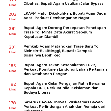
Dibahas, Bupati Agam Usulkan Jalur Bypass
Lihat
LKAAM Matur Dikukuhkan, Bupati Agam:Jaga
282
Adat- Perkuat Pembangunan Nagari
Lihat
Bupati Agam Dorong Percepatan Penetapan
281
Trase Tol, Minta Data Akurat Sebelum
Lihat
Keputusan Diambil
Pemkab Agam Matangkan Trase Baru Tol
201
Sicincin–Bukittinggi, Bupati : Dampak
Lihat
Sosialnya Lebih Kecil
Bupati Agam Tekan Kesepakatan LP2B,
185
Perkuat Komitmen Lindungi Lahan Pertanian
Lihat
dan Ketahanan Pangan
Bupati Agam Gelar Pengajian Rutin Bersama
182
Kepala OPD, Perkuat Nilai Keislaman dan
Lihat
Budaya Literasi
SAYANG BAWAN, Inovasi Puskesmas Bawan
178
Perkuat Perlindungan Anak dan Remaja dari
Lihat
Kekerasan