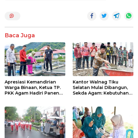
b
er
s
e
o
A
o
p
k
p
Baca Juga
Apresiasi Kemandirian
Kantor Walnag Tiku
Warga Binaan, Ketua TP.
Selatan Mulai Dibangun,
PKK Agam Hadiri Panen
Sekda Agam: Kebutuhan
Raya KJA Binaan Rutan
Tingkatkan Layanan
Maninjau