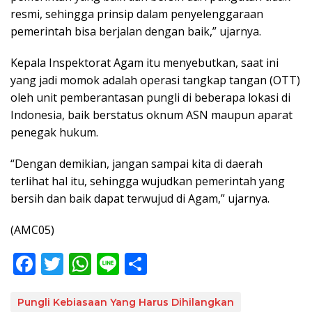
resmi, sehingga prinsip dalam penyelenggaraan
pemerintah bisa berjalan dengan baik,” ujarnya.
Kepala Inspektorat Agam itu menyebutkan, saat ini
yang jadi momok adalah operasi tangkap tangan (OTT)
oleh unit pemberantasan pungli di beberapa lokasi di
Indonesia, baik berstatus oknum ASN maupun aparat
penegak hukum.
“Dengan demikian, jangan sampai kita di daerah
terlihat hal itu, sehingga wujudkan pemerintah yang
bersih dan baik dapat terwujud di Agam,” ujarnya.
(AMC05)
F
T
W
Li
S
ac
w
h
n
h
e
itt
at
e
ar
Pungli Kebiasaan Yang Harus Dihilangkan