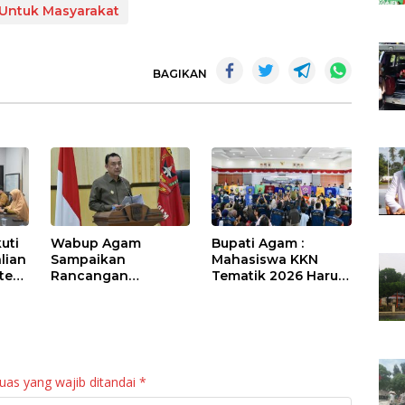
l Untuk Masyarakat
BAGIKAN
uti
Wabup Agam
Bupati Agam :
lian
Sampaikan
Mahasiswa KKN
sten
Rancangan
Tematik 2026 Harus
Perubahan KUA-
Jadi “Maestro”
PPAS APBD 2026
Kebangkitan Nagari
bil
di Palembayan
uas yang wajib ditandai
*