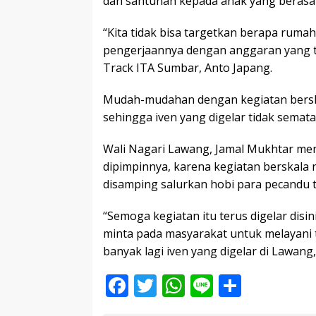
dan santunan kepada anak yang berasa
“Kita tidak bisa targetkan berapa ruma
pengerjaannya dengan anggaran yang te
Track ITA Sumbar, Anto Japang.
Mudah-mudahan dengan kegiatan berskal
sehingga iven yang digelar tidak semat
Wali Nagari Lawang, Jamal Mukhtar meng
dipimpinnya, karena kegiatan berskala 
disamping salurkan hobi para pecandu tr
“Semoga kegiatan itu terus digelar disin
minta pada masyarakat untuk melayani 
banyak lagi iven yang digelar di Lawang
F
T
W
Li
S
ac
w
h
n
h