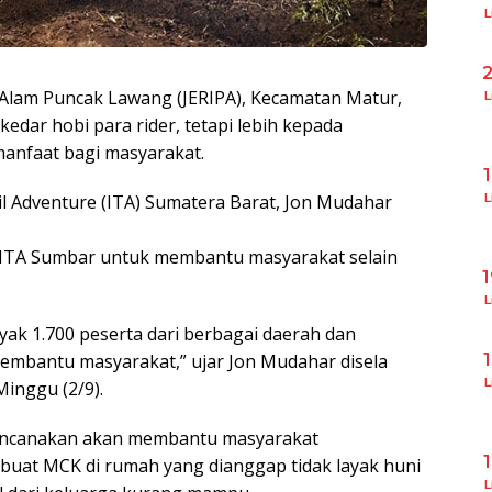
L
Alam Puncak Lawang (JERIPA), Kecamatan Matur,
L
edar hobi para rider, tetapi lebih kepada
rmanfaat bagi masyarakat.
L
ail Adventure (ITA) Sumatera Barat, Jon Mudahar
n ITA Sumbar untuk membantu masyarakat selain
L
nyak 1.700 peserta dari berbagai daerah dan
membantu masyarakat,” ujar Jon Mudahar disela
L
Minggu (2/9).
rencanakan akan membantu masyarakat
at MCK di rumah yang dianggap tidak layak huni
L