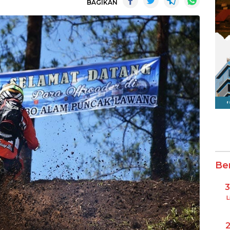
BAGIKAN
Be
L