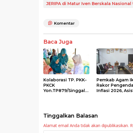
e
itt
at
e
ar
JERIPA di Matur Iven Berskala Nasiona
b
er
s
e
o
A
Komentar
o
p
k
p
Baca Juga
Kolaborasi TP. PKK-
Pemkab Agam Ik
PKCK
Rakor Pengenda
Yon.TP879/Singgala
Inflasi 2026, Asi
ng Untuk Warga
III Ingatkan OPD
Sitalang Diapresiasi
Tetap Waspada
Bupati Agam
Meski Inflasi Sta
Tinggalkan Balasan
Alamat email Anda tidak akan dipublikasikan.
R