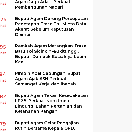
Agam:Jaga Adat- Perkuat
ihat
Pembangunan Nagari
Bupati Agam Dorong Percepatan
276
Penetapan Trase Tol, Minta Data
ihat
Akurat Sebelum Keputusan
Diambil
Pemkab Agam Matangkan Trase
195
Baru Tol Sicincin–Bukittinggi,
ihat
Bupati : Dampak Sosialnya Lebih
Kecil
Pimpin Apel Gabungan, Bupati
194
Agam Ajak ASN Perkuat
ihat
Semangat Kerja dan Ibadah
Bupati Agam Tekan Kesepakatan
182
LP2B, Perkuat Komitmen
ihat
Lindungi Lahan Pertanian dan
Ketahanan Pangan
Bupati Agam Gelar Pengajian
179
Rutin Bersama Kepala OPD,
ihat