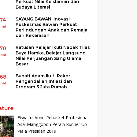
Perkuat Nilai Keislaman dan
Budaya Literasi
SAYANG BAWAN, Inovasi
174
Puskesmas Bawan Perkuat
ihat
Perlindungan Anak dan Remaja
dari Kekerasan
Ratusan Pelajar Ikuti Napak Tilas
170
Buya Hamka, Belajar Langsung
ihat
Nilai Perjuangan Sang Ulama
Besar
Bupati Agam Ikuti Rakor
168
Pengendalian Inflasi dan
ihat
Program 3 Juta Rumah
ature
Fisyaiful Amir, Pebasket Profesional
Asal Manggopoh Peraih Runner Up
Piala Presiden 2019