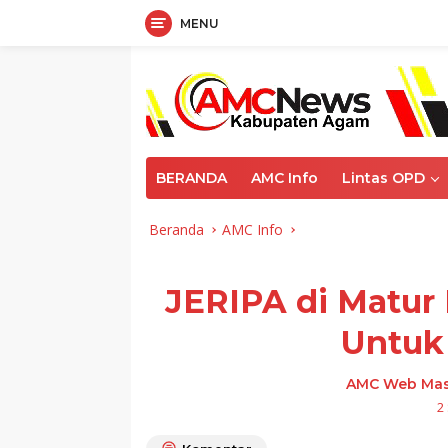
MENU
Langsung
ke
konten
BERANDA
AMC Info
Lintas OPD
Beranda
AMC Info
JERIPA di Matur 
Untuk
AMC Web Mas
2