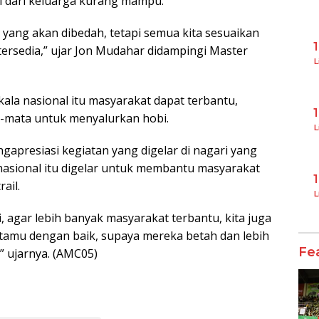
l dari keluarga kurang mampu.
h yang akan dibedah, tetapi semua kita sesuaikan
rsedia,” ujar Jon Mudahar didampingi Master
L
a nasional itu masyarakat dapat terbantu,
a-mata untuk menyalurkan hobi.
L
apresiasi kegiatan yang digelar di nagari yang
nasional itu digelar untuk membantu masyarakat
ail.
L
i, agar lebih banyak masyarakat terbantu, kita juga
tamu dengan baik, supaya mereka betah dan lebih
Fe
,” ujarnya. (AMC05)