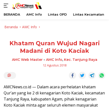
BERANDA
AMC Info
Lintas OPD
Lintas Kecamatan
Langsung
Beranda
AMC Info
ke
konten
Khatam Quran Wujud Nagari
Madani di Koto Kaciak
AMC Web Master
-
AMC Info
,
Kec. Tanjung Raya
12 Agustus 2018
AMCNews.co.id — Dalam acara perhelatan khatam
Qur’an yang ke 2 di kenagarian Koto Kaciak, kecamatan
Tanjung Raya, kabupaten Agam, pihak kenagarian
Koto Kaciak minta agar seluruh elemen masyarakat