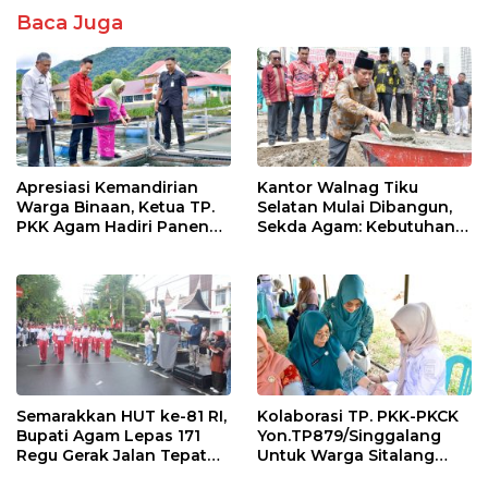
k
p
Baca Juga
Apresiasi Kemandirian
Kantor Walnag Tiku
Warga Binaan, Ketua TP.
Selatan Mulai Dibangun,
PKK Agam Hadiri Panen
Sekda Agam: Kebutuhan
Raya KJA Binaan Rutan
Tingkatkan Layanan
Maninjau
Semarakkan HUT ke-81 RI,
Kolaborasi TP. PKK-PKCK
Bupati Agam Lepas 171
Yon.TP879/Singgalang
Regu Gerak Jalan Tepat
Untuk Warga Sitalang
Waktu
Diapresiasi Bupati Agam