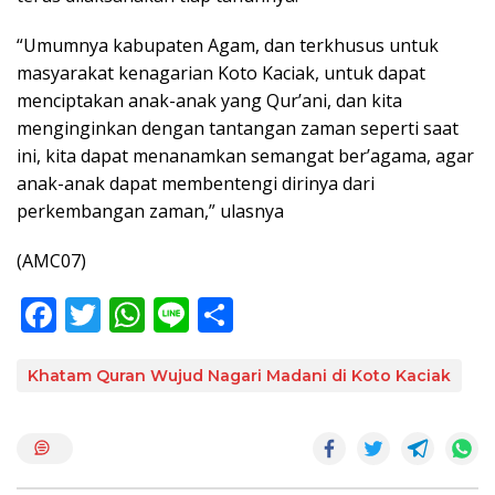
“Umumnya kabupaten Agam, dan terkhusus untuk
masyarakat kenagarian Koto Kaciak, untuk dapat
menciptakan anak-anak yang Qur’ani, dan kita
menginginkan dengan tantangan zaman seperti saat
ini, kita dapat menanamkan semangat ber’agama, agar
anak-anak dapat membentengi dirinya dari
perkembangan zaman,” ulasnya
(AMC07)
F
T
W
Li
S
ac
w
h
n
h
e
itt
at
e
ar
Khatam Quran Wujud Nagari Madani di Koto Kaciak
b
er
s
e
o
A
o
p