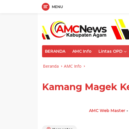
MENU
Langsung
ke
konten
BERANDA
AMC Info
Lintas OPD
Beranda
AMC Info
Kamang Magek Ke
AMC Web Master