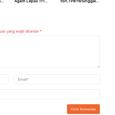
a
Agam Lepas 171
Yon.TP879/Singgala
an
Regu Gerak Jalan
ng Untuk Warga
anan
Tepat Waktu
Sitalang Diapresiasi
Bupati Agam
uas yang wajib ditandai
*