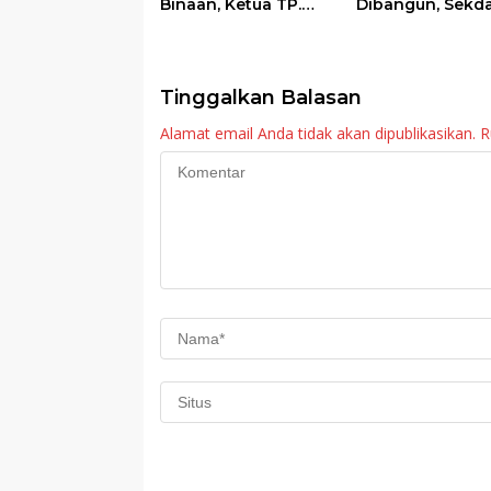
Binaan, Ketua TP.
Dibangun, Sekd
PKK Agam Hadiri
Agam: Kebutuh
Panen Raya KJA
Tingkatkan Lay
Binaan Rutan
Maninjau
Tinggalkan Balasan
Alamat email Anda tidak akan dipublikasikan.
R