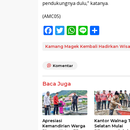
pendukungnya dulu,” katanya.
(AMC05)
F
T
W
Li
S
ac
w
h
n
h
e
itt
at
e
ar
Kamang Magek Kembali Hadirkan Wisa
b
er
s
e
o
A
Komentar
o
p
k
p
Baca Juga
Apresiasi
Kantor Walnag 
Kemandirian Warga
Selatan Mulai