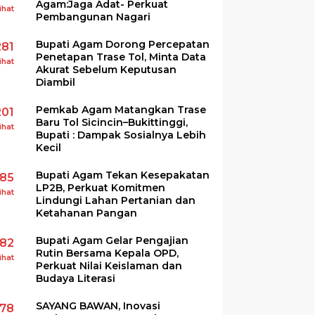
Agam:Jaga Adat- Perkuat
ihat
Pembangunan Nagari
Bupati Agam Dorong Percepatan
281
Penetapan Trase Tol, Minta Data
ihat
Akurat Sebelum Keputusan
Diambil
Pemkab Agam Matangkan Trase
201
Baru Tol Sicincin–Bukittinggi,
ihat
Bupati : Dampak Sosialnya Lebih
Kecil
Bupati Agam Tekan Kesepakatan
185
LP2B, Perkuat Komitmen
ihat
Lindungi Lahan Pertanian dan
Ketahanan Pangan
Bupati Agam Gelar Pengajian
182
Rutin Bersama Kepala OPD,
ihat
Perkuat Nilai Keislaman dan
Budaya Literasi
SAYANG BAWAN, Inovasi
178