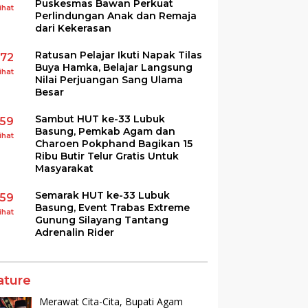
Puskesmas Bawan Perkuat
ihat
Perlindungan Anak dan Remaja
dari Kekerasan
Ratusan Pelajar Ikuti Napak Tilas
172
Buya Hamka, Belajar Langsung
ihat
Nilai Perjuangan Sang Ulama
Besar
Sambut HUT ke-33 Lubuk
159
Basung, Pemkab Agam dan
ihat
Charoen Pokphand Bagikan 15
Ribu Butir Telur Gratis Untuk
Masyarakat
Semarak HUT ke-33 Lubuk
159
Basung, Event Trabas Extreme
ihat
Gunung Silayang Tantang
Adrenalin Rider
ature
Merawat Cita-Cita, Bupati Agam