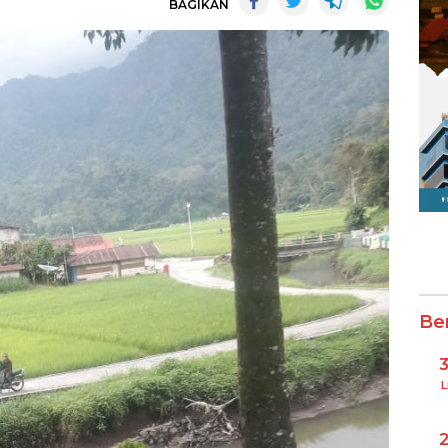
BAGIKAN
Be
L