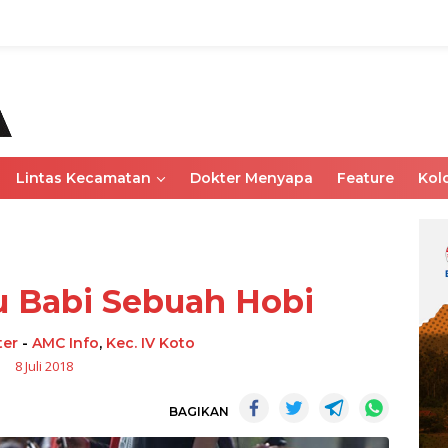
Lintas Kecamatan
Dokter Menyapa
Feature
Kol
u Babi Sebuah Hobi
ter
-
AMC Info
,
Kec. IV Koto
8 Juli 2018
BAGIKAN