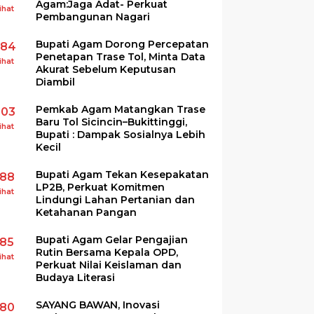
Agam:Jaga Adat- Perkuat
ihat
Pembangunan Nagari
Bupati Agam Dorong Percepatan
284
Penetapan Trase Tol, Minta Data
ihat
Akurat Sebelum Keputusan
Diambil
Pemkab Agam Matangkan Trase
203
Baru Tol Sicincin–Bukittinggi,
ihat
Bupati : Dampak Sosialnya Lebih
Kecil
Bupati Agam Tekan Kesepakatan
188
LP2B, Perkuat Komitmen
ihat
Lindungi Lahan Pertanian dan
Ketahanan Pangan
Bupati Agam Gelar Pengajian
185
Rutin Bersama Kepala OPD,
ihat
Perkuat Nilai Keislaman dan
Budaya Literasi
SAYANG BAWAN, Inovasi
180