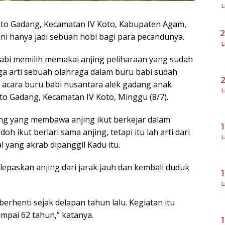
L
to Gadang, Kecamatan IV Koto, Kabupaten Agam,
ini hanya jadi sebuah hobi bagi para pecandunya.
L
babi memilih memakai anjing peliharaan yang sudah
gga arti sebuah olahraga dalam buru babi sudah
n acara buru babi nusantara alek gadang anak
L
oto Gadang, Kecamatan IV Koto, Minggu (8/7).
rang yang membawa anjing ikut berkejar dalam
oh ikut berlari sama anjing, tetapi itu lah arti dari
L
l yang akrab dipanggil Kadu itu.
epaskan anjing dari jarak jauh dan kembali duduk
L
berhenti sejak delapan tahun lalu. Kegiatan itu
mpai 62 tahun,” katanya.