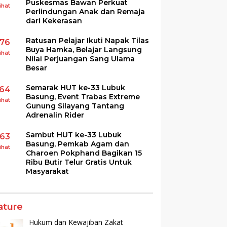
Puskesmas Bawan Perkuat
ihat
Perlindungan Anak dan Remaja
dari Kekerasan
Ratusan Pelajar Ikuti Napak Tilas
176
Buya Hamka, Belajar Langsung
ihat
Nilai Perjuangan Sang Ulama
Besar
Semarak HUT ke-33 Lubuk
164
Basung, Event Trabas Extreme
ihat
Gunung Silayang Tantang
Adrenalin Rider
Sambut HUT ke-33 Lubuk
163
Basung, Pemkab Agam dan
ihat
Charoen Pokphand Bagikan 15
Ribu Butir Telur Gratis Untuk
Masyarakat
ature
Hukum dan Kewajiban Zakat