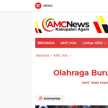
MENU
Langsung
ke
konten
BERANDA
AMC Info
Lintas OPD
Beranda
AMC Info
Olahraga Bur
AMC Web Mas
Komentar