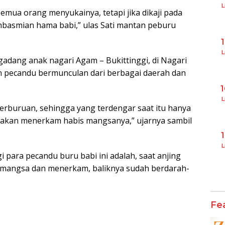
L
semua orang menyukainya, tetapi jika dikaji pada
basmian hama babi,” ulas Sati mantan peburu
L
 gadang anak nagari Agam – Bukittinggi, di Nagari
n pecandu bermunculan dari berbagai daerah dan
L
 perburuan, sehingga yang terdengar saat itu hanya
akan menerkam habis mangsanya,” ujarnya sambil
L
 para pecandu buru babi ini adalah, saat anjing
r mangsa dan menerkam, baliknya sudah berdarah-
Fe