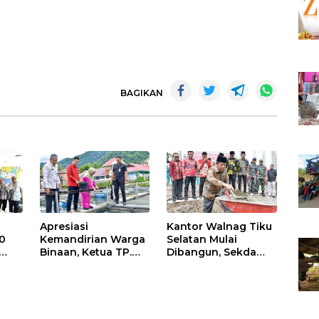
BAGIKAN
Apresiasi
Kantor Walnag Tiku
0
Kemandirian Warga
Selatan Mulai
Binaan, Ketua TP.
Dibangun, Sekda
PKK Agam Hadiri
Agam: Kebutuhan
Panen Raya KJA
Tingkatkan Layanan
Binaan Rutan
Maninjau