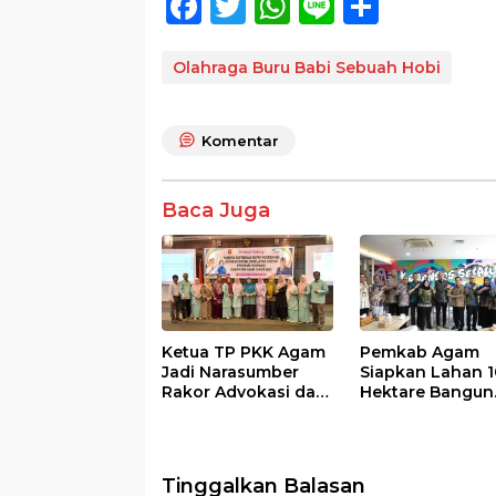
F
T
W
Li
S
ac
w
h
n
h
e
itt
at
e
ar
Olahraga Buru Babi Sebuah Hobi
b
er
s
e
o
A
Komentar
o
p
k
p
Baca Juga
Ketua TP PKK Agam
Pemkab Agam
Jadi Narasumber
Siapkan Lahan 1
Rakor Advokasi dan
Hektare Bangun
Sosialisasi Program
Sekolah Rakyat
Imunisasi 2026
Tinggalkan Balasan