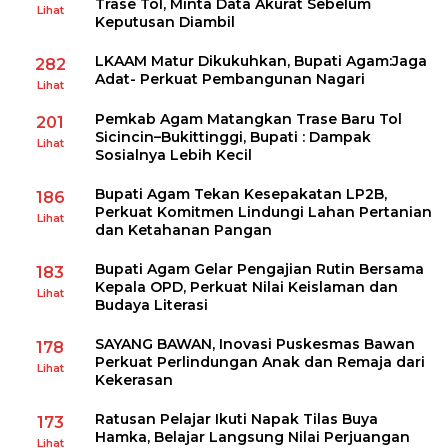
Trase Tol, Minta Data Akurat Sebelum
Lihat
Keputusan Diambil
LKAAM Matur Dikukuhkan, Bupati Agam:Jaga
282
Adat- Perkuat Pembangunan Nagari
Lihat
Pemkab Agam Matangkan Trase Baru Tol
201
Sicincin–Bukittinggi, Bupati : Dampak
Lihat
Sosialnya Lebih Kecil
Bupati Agam Tekan Kesepakatan LP2B,
186
Perkuat Komitmen Lindungi Lahan Pertanian
Lihat
dan Ketahanan Pangan
Bupati Agam Gelar Pengajian Rutin Bersama
183
Kepala OPD, Perkuat Nilai Keislaman dan
Lihat
Budaya Literasi
SAYANG BAWAN, Inovasi Puskesmas Bawan
178
Perkuat Perlindungan Anak dan Remaja dari
Lihat
Kekerasan
Ratusan Pelajar Ikuti Napak Tilas Buya
173
Hamka, Belajar Langsung Nilai Perjuangan
Lihat