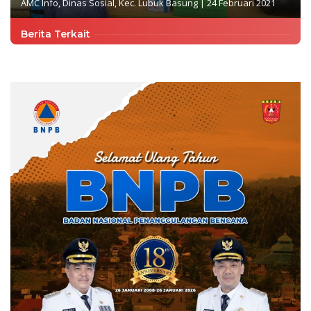
AMC Info
,
Dinas Sosial
,
Kec. Lubuk Basung
|
24 Februari 2021
Berita Terkait