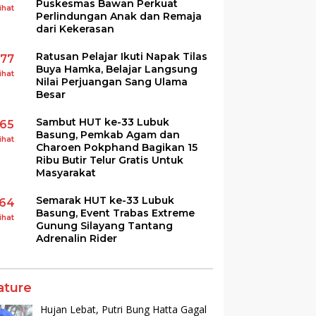
Puskesmas Bawan Perkuat
ihat
Perlindungan Anak dan Remaja
dari Kekerasan
Ratusan Pelajar Ikuti Napak Tilas
177
Buya Hamka, Belajar Langsung
ihat
Nilai Perjuangan Sang Ulama
Besar
Sambut HUT ke-33 Lubuk
165
Basung, Pemkab Agam dan
ihat
Charoen Pokphand Bagikan 15
Ribu Butir Telur Gratis Untuk
Masyarakat
Semarak HUT ke-33 Lubuk
164
Basung, Event Trabas Extreme
ihat
Gunung Silayang Tantang
Adrenalin Rider
ature
Hujan Lebat, Putri Bung Hatta Gagal