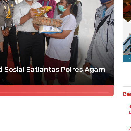
ti Sosial Satlantas Polres Agam
Be
L