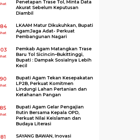
Penetapan Trase Tol, Minta Data
ihat
Akurat Sebelum Keputusan
Diambil
LKAAM Matur Dikukuhkan, Bupati
284
Agam:Jaga Adat- Perkuat
ihat
Pembangunan Nagari
Pemkab Agam Matangkan Trase
203
Baru Tol Sicincin–Bukittinggi,
ihat
Bupati : Dampak Sosialnya Lebih
Kecil
Bupati Agam Tekan Kesepakatan
190
LP2B, Perkuat Komitmen
ihat
Lindungi Lahan Pertanian dan
Ketahanan Pangan
Bupati Agam Gelar Pengajian
185
Rutin Bersama Kepala OPD,
ihat
Perkuat Nilai Keislaman dan
Budaya Literasi
SAYANG BAWAN, Inovasi
181