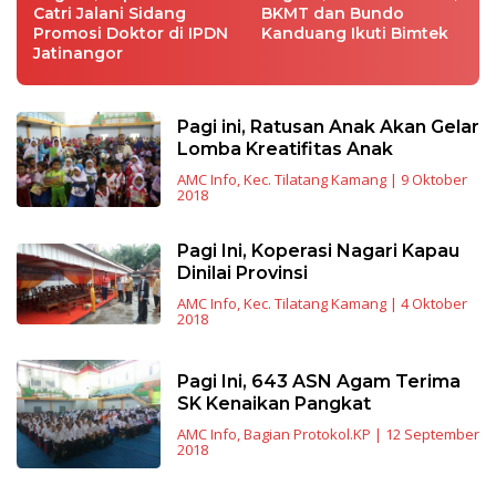
Catri Jalani Sidang
BKMT dan Bundo
Promosi Doktor di IPDN
Kanduang Ikuti Bimtek
Jatinangor
Pagi ini, Ratusan Anak Akan Gelar
Lomba Kreatifitas Anak
AMC Info
,
Kec. Tilatang Kamang
|
9 Oktober
2018
Pagi Ini, Koperasi Nagari Kapau
Dinilai Provinsi
AMC Info
,
Kec. Tilatang Kamang
|
4 Oktober
2018
Pagi Ini, 643 ASN Agam Terima
SK Kenaikan Pangkat
AMC Info
,
Bagian Protokol.KP
|
12 September
2018