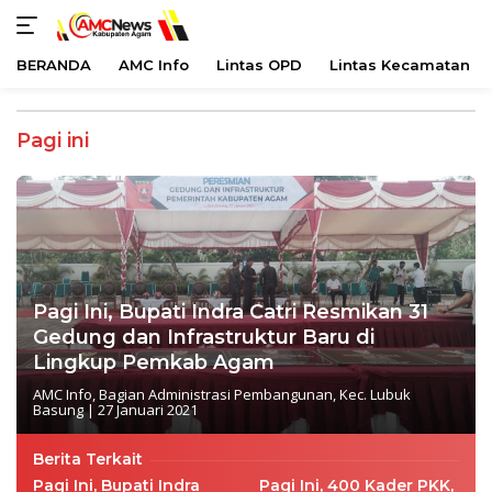
BERANDA
AMC Info
Lintas OPD
Lintas Kecamatan
Langsung
ke
Pagi ini
konten
Pagi Ini, Bupati Indra Catri Resmikan 31
Gedung dan Infrastruktur Baru di
Lingkup Pemkab Agam
AMC Info
,
Bagian Administrasi Pembangunan
,
Kec. Lubuk
Basung
|
27 Januari 2021
Berita Terkait
Pagi Ini, Bupati Indra
Pagi Ini, 400 Kader PKK,