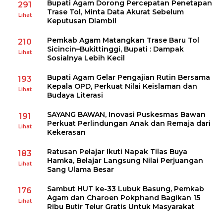
Bupati Agam Dorong Percepatan Penetapan
291
Trase Tol, Minta Data Akurat Sebelum
Lihat
Keputusan Diambil
Pemkab Agam Matangkan Trase Baru Tol
210
Sicincin–Bukittinggi, Bupati : Dampak
Lihat
Sosialnya Lebih Kecil
Bupati Agam Gelar Pengajian Rutin Bersama
193
Kepala OPD, Perkuat Nilai Keislaman dan
Lihat
Budaya Literasi
SAYANG BAWAN, Inovasi Puskesmas Bawan
191
Perkuat Perlindungan Anak dan Remaja dari
Lihat
Kekerasan
Ratusan Pelajar Ikuti Napak Tilas Buya
183
Hamka, Belajar Langsung Nilai Perjuangan
Lihat
Sang Ulama Besar
Sambut HUT ke-33 Lubuk Basung, Pemkab
176
Agam dan Charoen Pokphand Bagikan 15
Lihat
Ribu Butir Telur Gratis Untuk Masyarakat