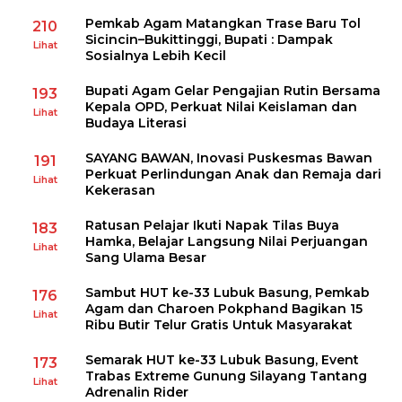
Pemkab Agam Matangkan Trase Baru Tol
210
Sicincin–Bukittinggi, Bupati : Dampak
Lihat
Sosialnya Lebih Kecil
Bupati Agam Gelar Pengajian Rutin Bersama
193
Kepala OPD, Perkuat Nilai Keislaman dan
Lihat
Budaya Literasi
SAYANG BAWAN, Inovasi Puskesmas Bawan
191
Perkuat Perlindungan Anak dan Remaja dari
Lihat
Kekerasan
Ratusan Pelajar Ikuti Napak Tilas Buya
183
Hamka, Belajar Langsung Nilai Perjuangan
Lihat
Sang Ulama Besar
Sambut HUT ke-33 Lubuk Basung, Pemkab
176
Agam dan Charoen Pokphand Bagikan 15
Lihat
Ribu Butir Telur Gratis Untuk Masyarakat
Semarak HUT ke-33 Lubuk Basung, Event
173
Trabas Extreme Gunung Silayang Tantang
Lihat
Adrenalin Rider