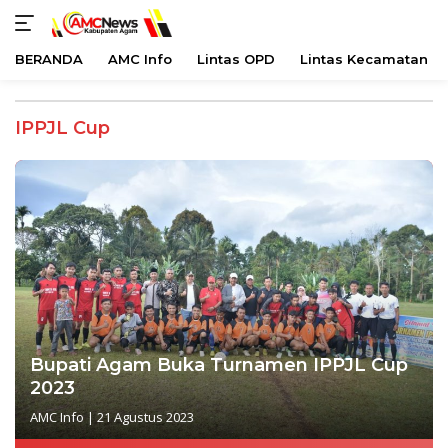
BERANDA
AMC Info
Lintas OPD
Lintas Kecamatan
Langsung
ke
IPPJL Cup
konten
Bupati Agam Buka Turnamen IPPJL Cup
2023
AMC Info
|
21 Agustus 2023