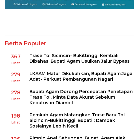
Berita Populer
Trase Tol Sicincin- Bukittinggi Kembali
367
Dibahas, Bupati Agam Usulkan Jalur Bypass
Lihat
LKAAM Matur Dikukuhkan, Bupati Agam:Jaga
279
Adat- Perkuat Pembangunan Nagari
Lihat
Bupati Agam Dorong Percepatan Penetapan
278
Trase Tol, Minta Data Akurat Sebelum
Lihat
Keputusan Diambil
Pemkab Agam Matangkan Trase Baru Tol
198
Sicincin–Bukittinggi, Bupati : Dampak
Lihat
Sosialnya Lebih Kecil
Pimpin Apel Gabungan, Bupati Agam Ajak