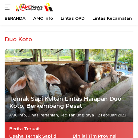
BERANDA
AMC Info
Lintas OPD
Lintas Kecamatan
Langsung
ke
Duo Koto
konten
Ternak Sapi Keltan Lintas Harapan Duo
Koto, Berkembang Pesat
AMC Info
,
Dinas Pertanian
,
Kec. Tanjung Raya
|
2 Februari 2023
Berita Terkait
Usaha Ternak Sapi di
Dinilai Tim Provinsi,