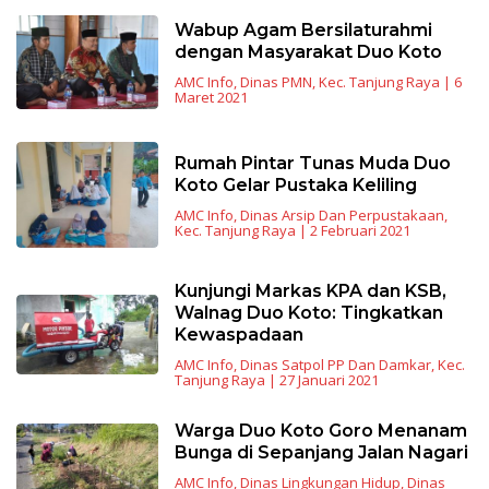
Wabup Agam Bersilaturahmi
dengan Masyarakat Duo Koto
AMC Info
,
Dinas PMN
,
Kec. Tanjung Raya
|
6
Maret 2021
Rumah Pintar Tunas Muda Duo
Koto Gelar Pustaka Keliling
AMC Info
,
Dinas Arsip Dan Perpustakaan
,
Kec. Tanjung Raya
|
2 Februari 2021
Kunjungi Markas KPA dan KSB,
Walnag Duo Koto: Tingkatkan
Kewaspadaan
AMC Info
,
Dinas Satpol PP Dan Damkar
,
Kec.
Tanjung Raya
|
27 Januari 2021
Warga Duo Koto Goro Menanam
Bunga di Sepanjang Jalan Nagari
AMC Info
,
Dinas Lingkungan Hidup
,
Dinas