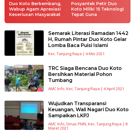
Duo Koto Berkembang,
Posyantek Petir Duo
Wabup Agam Apresiasi
Koto Miliki 15 Teknologi
Keseriusan Masyarakat
Tepat Guna
Semarak Literasi Ramadan 1442
H, Rumah Pintar Duo Koto Gelar
Lomba Baca Puisi Islami
Kec. Tanjung Raya
|
4 Mei 2021
TRC Siaga Bencana Duo Koto
Bersihkan Material Pohon
Tumbang
AMC Info
,
Kec. Tanjung Raya
|
4 April 2021
Wujudkan Transparansi
Keuangan, Wali Nagari Duo Koto
Sampaikan LKPJ
AMC Info
,
Dinas PMN
,
Kec. Tanjung Raya
|
8
Maret 2021