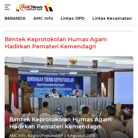
BERANDA
AMC Info
Lintas OPD
Lintas Kecamatan
Langsung
ke
Bimtek Keprotokolan Humas Agam
konten
Hadirkan Pemateri Kemendagri
Bimtek Keprotokolan Humas Agam
Hadirkan Pemateri Kemendagri
AMC Info
,
Bagian Protokol.KP
|
6 Agustus 2018