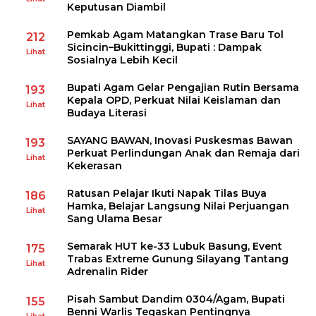
Keputusan Diambil
Pemkab Agam Matangkan Trase Baru Tol
212
Sicincin–Bukittinggi, Bupati : Dampak
Lihat
Sosialnya Lebih Kecil
Bupati Agam Gelar Pengajian Rutin Bersama
193
Kepala OPD, Perkuat Nilai Keislaman dan
Lihat
Budaya Literasi
SAYANG BAWAN, Inovasi Puskesmas Bawan
193
Perkuat Perlindungan Anak dan Remaja dari
Lihat
Kekerasan
Ratusan Pelajar Ikuti Napak Tilas Buya
186
Hamka, Belajar Langsung Nilai Perjuangan
Lihat
Sang Ulama Besar
Semarak HUT ke-33 Lubuk Basung, Event
175
Trabas Extreme Gunung Silayang Tantang
Lihat
Adrenalin Rider
Pisah Sambut Dandim 0304/Agam, Bupati
155
Benni Warlis Tegaskan Pentingnya
Lihat