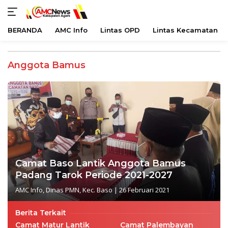
BERANDA
AMC Info
Lintas OPD
Lintas Kecamatan
Langsung
ke
Anggota Bamus
konten
Camat Baso Lantik Anggota Bamus
Padang Tarok Periode 2021-2027
AMC Info
,
Dinas PMN
,
Kec. Baso
|
26 Februari 2021
Berita Terkait
Camat Matur Lantik
Camat Palembayan