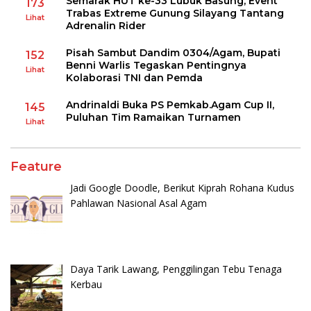
Semarak HUT ke-33 Lubuk Basung, Event
173
Trabas Extreme Gunung Silayang Tantang
Lihat
Adrenalin Rider
Pisah Sambut Dandim 0304/Agam, Bupati
152
Benni Warlis Tegaskan Pentingnya
Lihat
Kolaborasi TNI dan Pemda
Andrinaldi Buka PS Pemkab.Agam Cup II,
145
Puluhan Tim Ramaikan Turnamen
Lihat
Feature
Jadi Google Doodle, Berikut Kiprah Rohana Kudus
Pahlawan Nasional Asal Agam
Daya Tarik Lawang, Penggilingan Tebu Tenaga
Kerbau