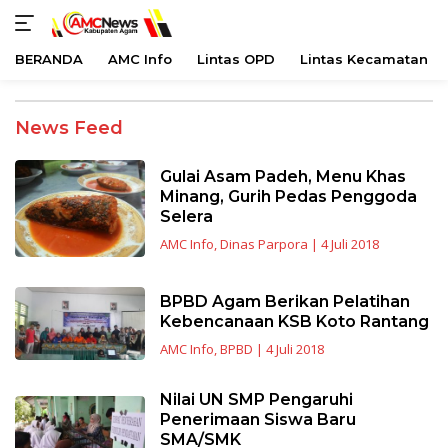
BERANDA
AMC Info
Lintas OPD
Lintas Kecamatan
Langsung
ke
AMCNews
News Feed
konten
Gulai Asam Padeh, Menu Khas
Minang, Gurih Pedas Penggoda
Selera
AMC Info
,
Dinas Parpora
|
4 Juli 2018
BPBD Agam Berikan Pelatihan
Kebencanaan KSB Koto Rantang
AMC Info
,
BPBD
|
4 Juli 2018
Nilai UN SMP Pengaruhi
Penerimaan Siswa Baru
SMA/SMK