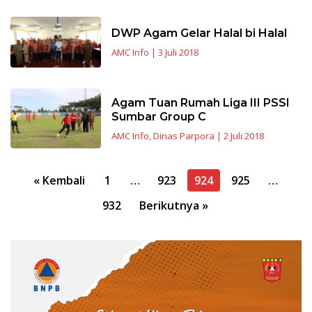
DWP Agam Gelar Halal bi Halal
AMC Info
|
3 Juli 2018
Agam Tuan Rumah Liga III PSSI
Sumbar Group C
AMC Info
,
Dinas Parpora
|
2 Juli 2018
Navigasi
« Kembali
1
…
923
924
925
…
pos
932
Berikutnya »