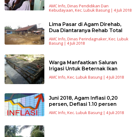
AMC Info
,
Dinas Pendidikan Dan
Kebudayaan
,
Kec. Lubuk Basung
|
4 Juli 2018
Lima Pasar di Agam Direhab,
Dua Diantaranya Rehab Total
AMC Info
,
Dinas Perindagnaker
,
Kec. Lubuk
Basung
|
4 Juli 2018
Warga Manfaatkan Saluran
Irigasi Untuk Beternak Ikan
AMC Info
,
Kec. Lubuk Basung
|
4 Juli 2018
Juni 2018, Agam Inflasi 0,20
persen, Deflasi 1.10 persen
AMC Info
,
Kec. Lubuk Basung
|
4 Juli 2018