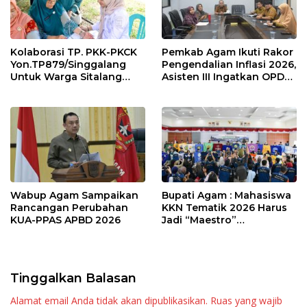
Kolaborasi TP. PKK-PKCK
Pemkab Agam Ikuti Rakor
Yon.TP879/Singgalang
Pengendalian Inflasi 2026,
Untuk Warga Sitalang
Asisten III Ingatkan OPD
Diapresiasi Bupati Agam
Tetap Waspada Meski
Inflasi Stabil
Wabup Agam Sampaikan
Bupati Agam : Mahasiswa
Rancangan Perubahan
KKN Tematik 2026 Harus
KUA-PPAS APBD 2026
Jadi “Maestro”
Kebangkitan Nagari di
Palembayan
Tinggalkan Balasan
Alamat email Anda tidak akan dipublikasikan.
Ruas yang wajib