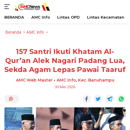
BERANDA
AMC Info
Lintas OPD
Lintas Kecamatan
Langsung
Beranda
AMC Info
ke
konten
157 Santri Ikuti Khatam Al-
Qur’an Alek Nagari Padang Lua,
Sekda Agam Lepas Pawai Taaruf
AMC Web Master
-
AMC Info
,
Kec. Banuhampu
30 Mei 2026