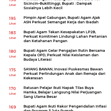
Sicincin–Bukittinggi, Bupati : Dampak
Lihat
Sosialnya Lebih Kecil
Pimpin Apel Gabungan, Bupati Agam Ajak
195
ASN Perkuat Semangat Kerja dan Ibadah
Lihat
Bupati Agam Tekan Kesepakatan LP2B,
183
Perkuat Komitmen Lindungi Lahan Pertanian
Lihat
dan Ketahanan Pangan
Bupati Agam Gelar Pengajian Rutin Bersama
180
Kepala OPD, Perkuat Nilai Keislaman dan
Lihat
Budaya Literasi
SAYANG BAWAN, Inovasi Puskesmas Bawan
175
Perkuat Perlindungan Anak dan Remaja dari
Lihat
Kekerasan
Ratusan Pelajar Ikuti Napak Tilas Buya
170
Hamka, Belajar Langsung Nilai Perjuangan
Lihat
Sang Ulama Besar
Bupati Agam Ikuti Rakor Pengendalian Inflasi
169
dan Program 3 Juta Rumah