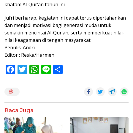
khatam Al-Qur’an tahun ini.
Jufri berharap, kegiatan ini dapat terus dipertahankan
dan menjadi motivasi bagi generasi muda untuk
semakin mencintai Al-Qur’an, serta memperkuat nilai-
nilai keagamaan di tengah masyarakat.
Penulis: Andri
Editor : Reska/Harmen
F
T
W
Li
S
ac
w
h
n
h
e
itt
at
e
ar
b
er
s
e
o
A
Baca Juga
o
p
k
p