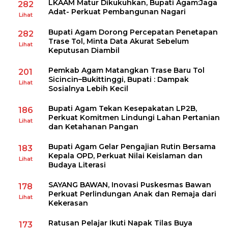
LKAAM Matur Dikukuhkan, Bupati Agam:Jaga
282
Adat- Perkuat Pembangunan Nagari
Lihat
Bupati Agam Dorong Percepatan Penetapan
282
Trase Tol, Minta Data Akurat Sebelum
Lihat
Keputusan Diambil
Pemkab Agam Matangkan Trase Baru Tol
201
Sicincin–Bukittinggi, Bupati : Dampak
Lihat
Sosialnya Lebih Kecil
Bupati Agam Tekan Kesepakatan LP2B,
186
Perkuat Komitmen Lindungi Lahan Pertanian
Lihat
dan Ketahanan Pangan
Bupati Agam Gelar Pengajian Rutin Bersama
183
Kepala OPD, Perkuat Nilai Keislaman dan
Lihat
Budaya Literasi
SAYANG BAWAN, Inovasi Puskesmas Bawan
178
Perkuat Perlindungan Anak dan Remaja dari
Lihat
Kekerasan
Ratusan Pelajar Ikuti Napak Tilas Buya
173