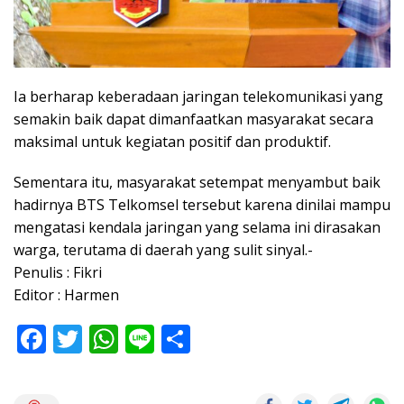
Ia berharap keberadaan jaringan telekomunikasi yang
semakin baik dapat dimanfaatkan masyarakat secara
maksimal untuk kegiatan positif dan produktif.
Sementara itu, masyarakat setempat menyambut baik
hadirnya BTS Telkomsel tersebut karena dinilai mampu
mengatasi kendala jaringan yang selama ini dirasakan
warga, terutama di daerah yang sulit sinyal.-
Penulis : Fikri
Editor : Harmen
F
T
W
Li
S
ac
w
h
n
h
e
itt
at
e
ar