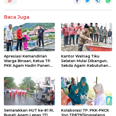
b
er
s
e
o
A
Baca Juga
o
p
k
p
Apresiasi Kemandirian
Kantor Walnag Tiku
Warga Binaan, Ketua TP.
Selatan Mulai Dibangun,
PKK Agam Hadiri Panen
Sekda Agam: Kebutuhan
Raya KJA Binaan Rutan
Tingkatkan Layanan
Maninjau
Semarakkan HUT ke-81 RI,
Kolaborasi TP. PKK-PKCK
Bupati Agam Lepas 171
Yon.TP879/Singgalang