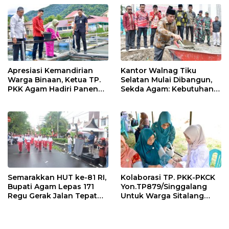
o
p
k
p
Apresiasi Kemandirian
Kantor Walnag Tiku
Warga Binaan, Ketua TP.
Selatan Mulai Dibangun,
PKK Agam Hadiri Panen
Sekda Agam: Kebutuhan
Raya KJA Binaan Rutan
Tingkatkan Layanan
Maninjau
Semarakkan HUT ke-81 RI,
Kolaborasi TP. PKK-PKCK
Bupati Agam Lepas 171
Yon.TP879/Singgalang
Regu Gerak Jalan Tepat
Untuk Warga Sitalang
Waktu
Diapresiasi Bupati Agam