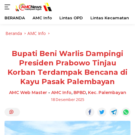
BERANDA
AMC Info
Lintas OPD
Lintas Kecamatan
Langsung
Beranda
AMC Info
ke
konten
Bupati Beni Warlis Dampingi
Presiden Prabowo Tinjau
Korban Terdampak Bencana di
Kayu Pasak Palembayan
AMC Web Master
-
AMC Info
,
BPBD
,
Kec. Palembayan
18 Desember 2025