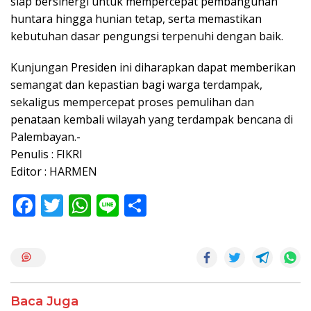
siap bersinergi untuk mempercepat pembangunan
huntara hingga hunian tetap, serta memastikan
kebutuhan dasar pengungsi terpenuhi dengan baik.
Kunjungan Presiden ini diharapkan dapat memberikan
semangat dan kepastian bagi warga terdampak,
sekaligus mempercepat proses pemulihan dan
penataan kembali wilayah yang terdampak bencana di
Palembayan.-
Penulis : FIKRI
Editor : HARMEN
F
T
W
Li
S
ac
w
h
n
h
e
itt
at
e
ar
b
er
s
e
o
A
Baca Juga