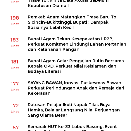
Trase Tol, Minta Data Akurat Sebelum
Lihat
Keputusan Diambil
Pemkab Agam Matangkan Trase Baru Tol
198
Sicincin–Bukittinggi, Bupati : Dampak
Lihat
Sosialnya Lebih Kecil
Bupati Agam Tekan Kesepakatan LP2B,
183
Perkuat Komitmen Lindungi Lahan Pertanian
Lihat
dan Ketahanan Pangan
Bupati Agam Gelar Pengajian Rutin Bersama
181
Kepala OPD, Perkuat Nilai Keislaman dan
Lihat
Budaya Literasi
SAYANG BAWAN, Inovasi Puskesmas Bawan
177
Perkuat Perlindungan Anak dan Remaja dari
Lihat
Kekerasan
Ratusan Pelajar Ikuti Napak Tilas Buya
172
Hamka, Belajar Langsung Nilai Perjuangan
Lihat
Sang Ulama Besar
Semarak HUT ke-33 Lubuk Basung, Event
157