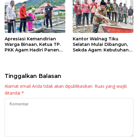
Apresiasi Kemandirian
Kantor Walnag Tiku
Warga Binaan, Ketua TP.
Selatan Mulai Dibangun,
PKK Agam Hadiri Panen
Sekda Agam: Kebutuhan
Raya KJA Binaan Rutan
Tingkatkan Layanan
Maninjau
Tinggalkan Balasan
Alamat email Anda tidak akan dipublikasikan.
Ruas yang wajib
ditandai
*