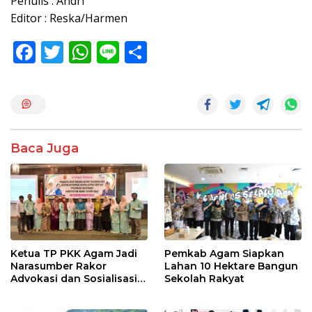
Penulis : Andri
Editor : Reska/Harmen
F
T
W
Li
S
ac
w
h
n
h
e
itt
at
e
ar
b
er
s
e
o
A
Baca Juga
o
p
k
p
Ketua TP PKK Agam Jadi
Pemkab Agam Siapkan
Narasumber Rakor
Lahan 10 Hektare Bangun
Advokasi dan Sosialisasi
Sekolah Rakyat
Program Imunisasi 2026