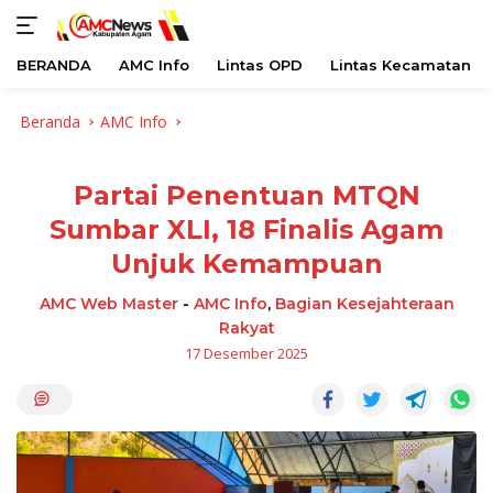
BERANDA
AMC Info
Lintas OPD
Lintas Kecamatan
Langsung
Beranda
AMC Info
ke
konten
Partai Penentuan MTQN
Sumbar XLI, 18 Finalis Agam
Unjuk Kemampuan
AMC Web Master
-
AMC Info
,
Bagian Kesejahteraan
Rakyat
17 Desember 2025