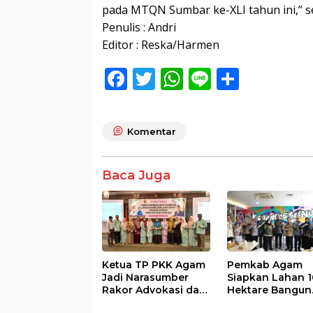
pada MTQN Sumbar ke-XLI tahun ini,” s
Penulis : Andri
Editor : Reska/Harmen
F
T
W
Li
S
ac
w
h
n
h
e
itt
at
e
ar
Komentar
b
er
s
e
o
A
Baca Juga
o
p
k
p
Ketua TP PKK Agam
Pemkab Agam
Jadi Narasumber
Siapkan Lahan 1
Rakor Advokasi dan
Hektare Bangun
Sosialisasi Program
Sekolah Rakyat