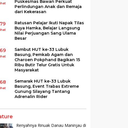
Puskesmas Bawan Perkuat
ihat
Perlindungan Anak dan Remaja
dari Kekerasan
Ratusan Pelajar Ikuti Napak Tilas
179
Buya Hamka, Belajar Langsung
ihat
Nilai Perjuangan Sang Ulama
Besar
Sambut HUT ke-33 Lubuk
169
Basung, Pemkab Agam dan
ihat
Charoen Pokphand Bagikan 15
Ribu Butir Telur Gratis Untuk
Masyarakat
Semarak HUT ke-33 Lubuk
168
Basung, Event Trabas Extreme
ihat
Gunung Silayang Tantang
Adrenalin Rider
ature
Renyahnya Rinuak Danau Maninjau di