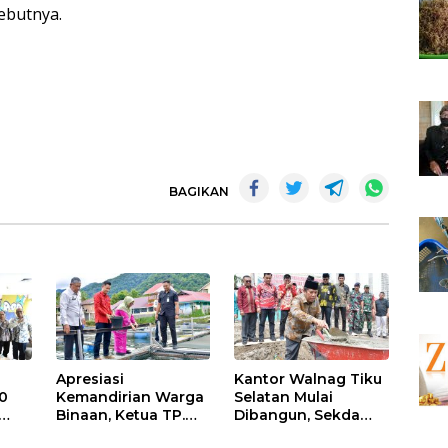
ebutnya.
BAGIKAN
Apresiasi
Kantor Walnag Tiku
0
Kemandirian Warga
Selatan Mulai
Binaan, Ketua TP.
Dibangun, Sekda
PKK Agam Hadiri
Agam: Kebutuhan