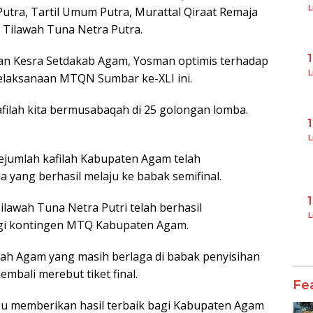
L
Putra, Tartil Umum Putra, Murattal Qiraat Remaja
ta Tilawah Tuna Netra Putra.
ian Kesra Setdakab Agam, Yosman optimis terhadap
L
pelaksanaan MTQN Sumbar ke-XLI ini.
filah kita bermusabaqah di 25 golongan lomba.
L
ejumlah kafilah Kabupaten Agam telah
 yang berhasil melaju ke babak semifinal.
ilawah Tuna Netra Putri telah berhasil
L
agi kontingen MTQ Kabupaten Agam.
lah Agam yang masih berlaga di babak penyisihan
mbali merebut tiket final.
Fe
pu memberikan hasil terbaik bagi Kabupaten Agam