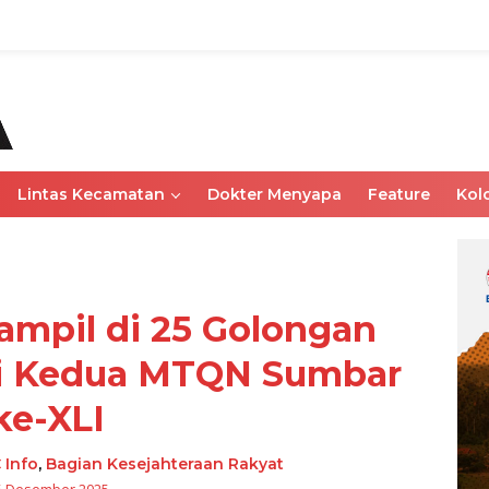
Lintas Kecamatan
Dokter Menyapa
Feature
Kol
ampil di 25 Golongan
i Kedua MTQN Sumbar
ke-XLI
 Info
,
Bagian Kesejahteraan Rakyat