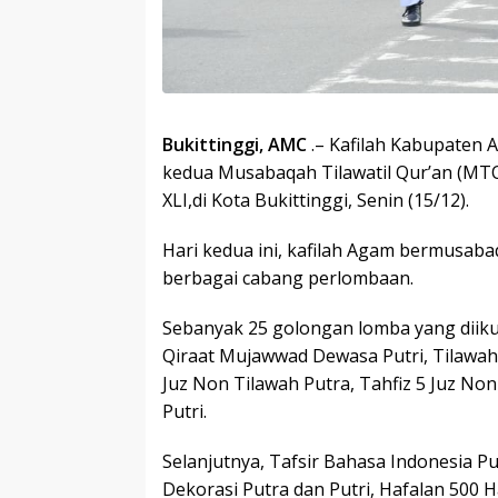
Bukittinggi, AMC
.– Kafilah Kabupaten
kedua Musabaqah Tilawatil Qur’an (MTQ)
XLI,di Kota Bukittinggi, Senin (15/12).
Hari kedua ini, kafilah Agam bermusaba
berbagai cabang perlombaan.
Sebanyak 25 golongan lomba yang diikut
Qiraat Mujawwad Dewasa Putri, Tilawah R
Juz Non Tilawah Putra, Tahfiz 5 Juz Non 
Putri.
Selanjutnya, Tafsir Bahasa Indonesia Pu
Dekorasi Putra dan Putri, Hafalan 500 Ha