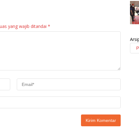
Panen Raya KJA
Tingkatkan Layanan
Binaan Rutan
Maninjau
uas yang wajib ditandai
*
Arsi