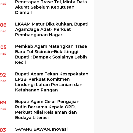
Penetapan Trase Tol, Minta Data
ihat
Akurat Sebelum Keputusan
Diambil
LKAAM Matur Dikukuhkan, Bupati
286
Agam:Jaga Adat- Perkuat
ihat
Pembangunan Nagari
Pemkab Agam Matangkan Trase
205
Baru Tol Sicincin–Bukittinggi,
ihat
Bupati : Dampak Sosialnya Lebih
Kecil
Bupati Agam Tekan Kesepakatan
192
LP2B, Perkuat Komitmen
ihat
Lindungi Lahan Pertanian dan
Ketahanan Pangan
Bupati Agam Gelar Pengajian
189
Rutin Bersama Kepala OPD,
ihat
Perkuat Nilai Keislaman dan
Budaya Literasi
SAYANG BAWAN, Inovasi
183