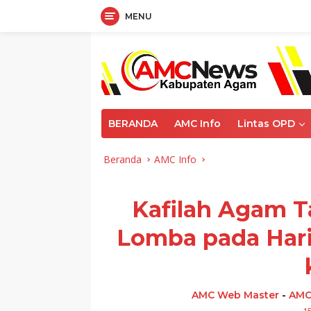
MENU
Langsung
ke
konten
BERANDA
AMC Info
Lintas OPD
Beranda
AMC Info
Kafilah Agam T
Lomba pada Har
AMC Web Master
-
AMC