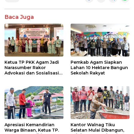
b
er
s
e
o
A
Baca Juga
o
p
k
p
Ketua TP PKK Agam Jadi
Pemkab Agam Siapkan
Narasumber Rakor
Lahan 10 Hektare Bangun
Advokasi dan Sosialisasi
Sekolah Rakyat
Program Imunisasi 2026
Apresiasi Kemandirian
Kantor Walnag Tiku
Warga Binaan, Ketua TP.
Selatan Mulai Dibangun,