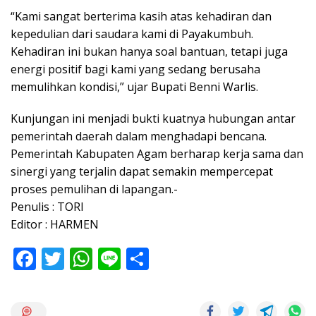
“Kami sangat berterima kasih atas kehadiran dan
kepedulian dari saudara kami di Payakumbuh.
Kehadiran ini bukan hanya soal bantuan, tetapi juga
energi positif bagi kami yang sedang berusaha
memulihkan kondisi,” ujar Bupati Benni Warlis.
Kunjungan ini menjadi bukti kuatnya hubungan antar
pemerintah daerah dalam menghadapi bencana.
Pemerintah Kabupaten Agam berharap kerja sama dan
sinergi yang terjalin dapat semakin mempercepat
proses pemulihan di lapangan.-
Penulis : TORI
Editor : HARMEN
F
T
W
Li
S
ac
w
h
n
h
e
itt
at
e
ar