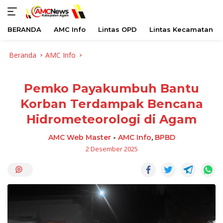
BERANDA
AMC Info
Lintas OPD
Lintas Kecamatan
Langsung
Beranda
AMC Info
ke
konten
Pemko Payakumbuh Bantu
Korban Terdampak Bencana
Hidrometeorologi di Agam
AMC Web Master
-
AMC Info
,
BPBD
2 Desember 2025