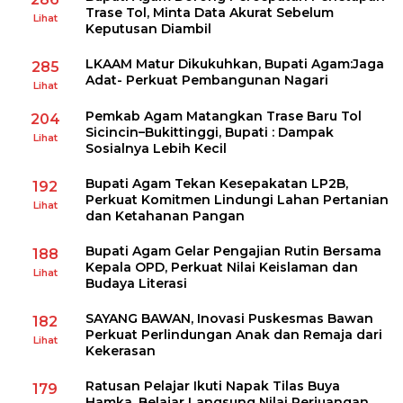
Trase Tol, Minta Data Akurat Sebelum
Lihat
Keputusan Diambil
LKAAM Matur Dikukuhkan, Bupati Agam:Jaga
285
Adat- Perkuat Pembangunan Nagari
Lihat
Pemkab Agam Matangkan Trase Baru Tol
204
Sicincin–Bukittinggi, Bupati : Dampak
Lihat
Sosialnya Lebih Kecil
Bupati Agam Tekan Kesepakatan LP2B,
192
Perkuat Komitmen Lindungi Lahan Pertanian
Lihat
dan Ketahanan Pangan
Bupati Agam Gelar Pengajian Rutin Bersama
188
Kepala OPD, Perkuat Nilai Keislaman dan
Lihat
Budaya Literasi
SAYANG BAWAN, Inovasi Puskesmas Bawan
182
Perkuat Perlindungan Anak dan Remaja dari
Lihat
Kekerasan
Ratusan Pelajar Ikuti Napak Tilas Buya
179
Hamka, Belajar Langsung Nilai Perjuangan