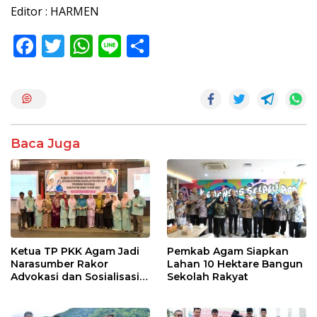
Editor : HARMEN
F
T
W
Li
S
ac
w
h
n
h
e
itt
at
e
ar
b
er
s
e
o
A
Baca Juga
o
p
k
p
Ketua TP PKK Agam Jadi
Pemkab Agam Siapkan
Narasumber Rakor
Lahan 10 Hektare Bangun
Advokasi dan Sosialisasi
Sekolah Rakyat
Program Imunisasi 2026