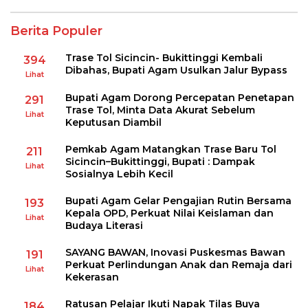
Berita Populer
Trase Tol Sicincin- Bukittinggi Kembali
394
Dibahas, Bupati Agam Usulkan Jalur Bypass
Lihat
Bupati Agam Dorong Percepatan Penetapan
291
Trase Tol, Minta Data Akurat Sebelum
Lihat
Keputusan Diambil
Pemkab Agam Matangkan Trase Baru Tol
211
Sicincin–Bukittinggi, Bupati : Dampak
Lihat
Sosialnya Lebih Kecil
Bupati Agam Gelar Pengajian Rutin Bersama
193
Kepala OPD, Perkuat Nilai Keislaman dan
Lihat
Budaya Literasi
SAYANG BAWAN, Inovasi Puskesmas Bawan
191
Perkuat Perlindungan Anak dan Remaja dari
Lihat
Kekerasan
Ratusan Pelajar Ikuti Napak Tilas Buya
184