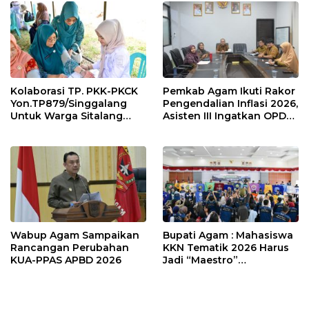
o
p
k
p
Kolaborasi TP. PKK-PKCK
Pemkab Agam Ikuti Rakor
Yon.TP879/Singgalang
Pengendalian Inflasi 2026,
Untuk Warga Sitalang
Asisten III Ingatkan OPD
Diapresiasi Bupati Agam
Tetap Waspada Meski
Inflasi Stabil
Wabup Agam Sampaikan
Bupati Agam : Mahasiswa
Rancangan Perubahan
KKN Tematik 2026 Harus
KUA-PPAS APBD 2026
Jadi “Maestro”
Kebangkitan Nagari di
Palembayan