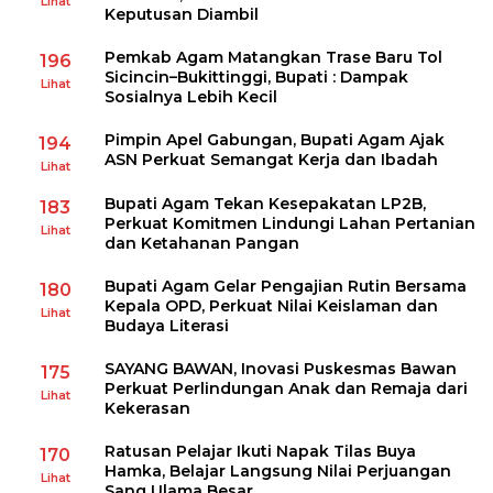
Lihat
Keputusan Diambil
Pemkab Agam Matangkan Trase Baru Tol
196
Sicincin–Bukittinggi, Bupati : Dampak
Lihat
Sosialnya Lebih Kecil
Pimpin Apel Gabungan, Bupati Agam Ajak
194
ASN Perkuat Semangat Kerja dan Ibadah
Lihat
Bupati Agam Tekan Kesepakatan LP2B,
183
Perkuat Komitmen Lindungi Lahan Pertanian
Lihat
dan Ketahanan Pangan
Bupati Agam Gelar Pengajian Rutin Bersama
180
Kepala OPD, Perkuat Nilai Keislaman dan
Lihat
Budaya Literasi
SAYANG BAWAN, Inovasi Puskesmas Bawan
175
Perkuat Perlindungan Anak dan Remaja dari
Lihat
Kekerasan
Ratusan Pelajar Ikuti Napak Tilas Buya
170
Hamka, Belajar Langsung Nilai Perjuangan
Lihat
Sang Ulama Besar