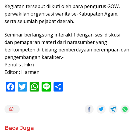
Kegiatan tersebut diikuti oleh para pengurus GOW,
perwakilan organisasi wanita se-Kabupaten Agam,
serta sejumlah pejabat daerah.
Seminar berlangsung interaktif dengan sesi diskusi
dan pemaparan materi dari narasumber yang
berkompeten di bidang pemberdayaan perempuan dan
pengembangan karakter.-
Penulis : Fikri
Editor : Harmen
F
T
W
Li
S
ac
w
h
n
h
e
itt
at
e
ar
b
er
s
e
o
A
Baca Juga