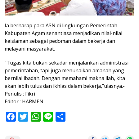
Ia berharap para ASN di lingkungan Pemerintah
Kabupaten Agam senantiasa menjadikan nilai-nilai
keislaman sebagai pedoman dalam bekerja dan
melayani masyarakat.
“Tugas kita bukan sekadar menjalankan administrasi
pemerintahan, tapi juga menunaikan amanah yang
bernilai ibadah. Dengan memahami makna ilah, kita
akan lebih tulus dan ikhlas dalam bekerja,”ulasnya.-
Penulis : Fikri
Editor : HARMEN
F
T
W
Li
S
ac
w
h
n
h
e
itt
at
e
ar