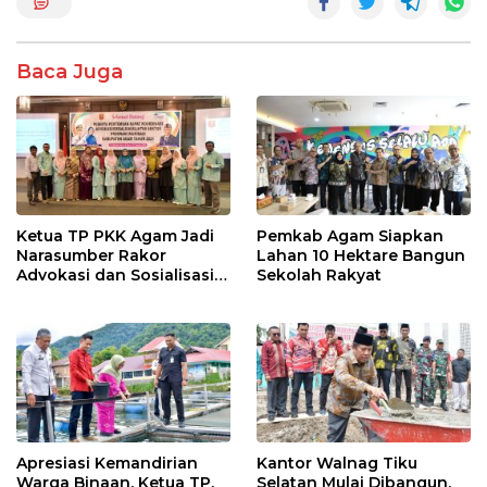
b
er
s
e
o
A
Baca Juga
o
p
k
p
Ketua TP PKK Agam Jadi
Pemkab Agam Siapkan
Narasumber Rakor
Lahan 10 Hektare Bangun
Advokasi dan Sosialisasi
Sekolah Rakyat
Program Imunisasi 2026
Apresiasi Kemandirian
Kantor Walnag Tiku
Warga Binaan, Ketua TP.
Selatan Mulai Dibangun,