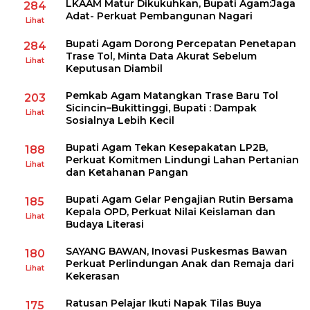
LKAAM Matur Dikukuhkan, Bupati Agam:Jaga
284
Adat- Perkuat Pembangunan Nagari
Lihat
Bupati Agam Dorong Percepatan Penetapan
284
Trase Tol, Minta Data Akurat Sebelum
Lihat
Keputusan Diambil
Pemkab Agam Matangkan Trase Baru Tol
203
Sicincin–Bukittinggi, Bupati : Dampak
Lihat
Sosialnya Lebih Kecil
Bupati Agam Tekan Kesepakatan LP2B,
188
Perkuat Komitmen Lindungi Lahan Pertanian
Lihat
dan Ketahanan Pangan
Bupati Agam Gelar Pengajian Rutin Bersama
185
Kepala OPD, Perkuat Nilai Keislaman dan
Lihat
Budaya Literasi
SAYANG BAWAN, Inovasi Puskesmas Bawan
180
Perkuat Perlindungan Anak dan Remaja dari
Lihat
Kekerasan
Ratusan Pelajar Ikuti Napak Tilas Buya
175