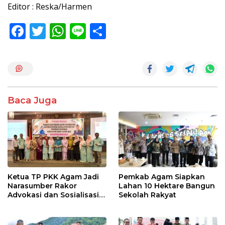
Editor : Reska/Harmen
F
T
W
Li
S
ac
w
h
n
h
e
itt
at
e
ar
b
er
s
e
o
A
Baca Juga
o
p
k
p
Ketua TP PKK Agam Jadi
Pemkab Agam Siapkan
Narasumber Rakor
Lahan 10 Hektare Bangun
Advokasi dan Sosialisasi
Sekolah Rakyat
Program Imunisasi 2026