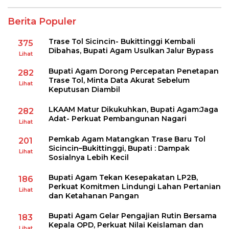
Berita Populer
Trase Tol Sicincin- Bukittinggi Kembali
375
Dibahas, Bupati Agam Usulkan Jalur Bypass
Lihat
Bupati Agam Dorong Percepatan Penetapan
282
Trase Tol, Minta Data Akurat Sebelum
Lihat
Keputusan Diambil
LKAAM Matur Dikukuhkan, Bupati Agam:Jaga
282
Adat- Perkuat Pembangunan Nagari
Lihat
Pemkab Agam Matangkan Trase Baru Tol
201
Sicincin–Bukittinggi, Bupati : Dampak
Lihat
Sosialnya Lebih Kecil
Bupati Agam Tekan Kesepakatan LP2B,
186
Perkuat Komitmen Lindungi Lahan Pertanian
Lihat
dan Ketahanan Pangan
Bupati Agam Gelar Pengajian Rutin Bersama
183
Kepala OPD, Perkuat Nilai Keislaman dan
Lihat