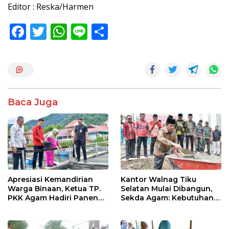
Editor : Reska/Harmen
F
T
W
Li
S
ac
w
h
n
h
e
itt
at
e
ar
b
er
s
e
o
A
Baca Juga
o
p
k
p
Apresiasi Kemandirian
Kantor Walnag Tiku
Warga Binaan, Ketua TP.
Selatan Mulai Dibangun,
PKK Agam Hadiri Panen
Sekda Agam: Kebutuhan
Raya KJA Binaan Rutan
Tingkatkan Layanan
Maninjau