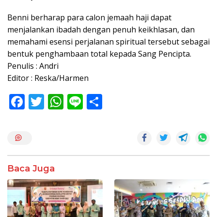
Benni berharap para calon jemaah haji dapat
menjalankan ibadah dengan penuh keikhlasan, dan
memahami esensi perjalanan spiritual tersebut sebagai
bentuk penghambaan total kepada Sang Pencipta.
Penulis : Andri
Editor : Reska/Harmen
F
T
W
Li
S
ac
w
h
n
h
e
itt
at
e
ar
b
er
s
e
o
A
Baca Juga
o
p
k
p