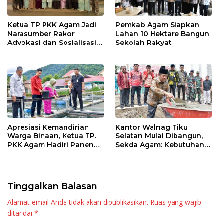
Ketua TP PKK Agam Jadi
Pemkab Agam Siapkan
Narasumber Rakor
Lahan 10 Hektare Bangun
Advokasi dan Sosialisasi
Sekolah Rakyat
Program Imunisasi 2026
Apresiasi Kemandirian
Kantor Walnag Tiku
Warga Binaan, Ketua TP.
Selatan Mulai Dibangun,
PKK Agam Hadiri Panen
Sekda Agam: Kebutuhan
Raya KJA Binaan Rutan
Tingkatkan Layanan
Maninjau
Tinggalkan Balasan
Alamat email Anda tidak akan dipublikasikan.
Ruas yang wajib
ditandai
*