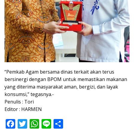
“Pemkab Agam bersama dinas terkait akan terus
bersinergi dengan BPOM untuk memastikan makanan
yang diterima masyarakat aman, bergizi, dan layak
konsumsi,” tegasnya.-
Penulis : Tori
Editor : HARMEN
F
T
W
Li
S
ac
w
h
n
h