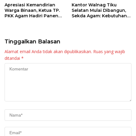
Apresiasi Kemandirian
Kantor Walnag Tiku
Warga Binaan, Ketua TP.
Selatan Mulai Dibangun,
PKK Agam Hadiri Panen
Sekda Agam: Kebutuhan
Raya KJA Binaan Rutan
Tingkatkan Layanan
Maninjau
Tinggalkan Balasan
Alamat email Anda tidak akan dipublikasikan.
Ruas yang wajib
ditandai
*