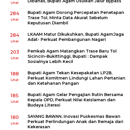
Dibahas, Bupati Agam Usulkan Jalur Bypass
Lihat
Bupati Agam Dorong Percepatan Penetapan
284
Trase Tol, Minta Data Akurat Sebelum
Lihat
Keputusan Diambil
LKAAM Matur Dikukuhkan, Bupati Agam:Jaga
284
Adat- Perkuat Pembangunan Nagari
Lihat
Pemkab Agam Matangkan Trase Baru Tol
203
Sicincin–Bukittinggi, Bupati : Dampak
Lihat
Sosialnya Lebih Kecil
Bupati Agam Tekan Kesepakatan LP2B,
188
Perkuat Komitmen Lindungi Lahan Pertanian
Lihat
dan Ketahanan Pangan
Bupati Agam Gelar Pengajian Rutin Bersama
185
Kepala OPD, Perkuat Nilai Keislaman dan
Lihat
Budaya Literasi
SAYANG BAWAN, Inovasi Puskesmas Bawan
180
Perkuat Perlindungan Anak dan Remaja dari
Lihat
Kekerasan