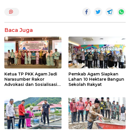
e
itt
at
e
ar
b
er
s
e
o
A
Baca Juga
o
p
k
p
Ketua TP PKK Agam Jadi
Pemkab Agam Siapkan
Narasumber Rakor
Lahan 10 Hektare Bangun
Advokasi dan Sosialisasi
Sekolah Rakyat
Program Imunisasi 2026